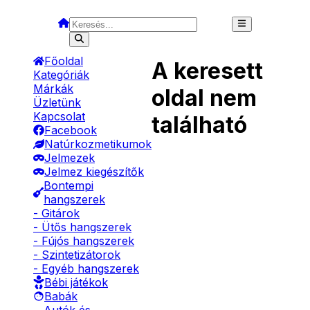
Főoldal
A keresett
Kategóriák
Márkák
oldal nem
Üzletünk
Kapcsolat
található
Facebook
Natúrkozmetikumok
Jelmezek
Jelmez kiegészítők
Bontempi
hangszerek
- Gitárok
- Ütős hangszerek
- Fújós hangszerek
- Szintetizátorok
- Egyéb hangszerek
Bébi játékok
Babák