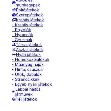
Autók és
munkagépek
Építőjátékok
Szerepjátékok
Kreatív játékok
- Kreatív játékok
- Rajzolók
- Nyomdák
- Gyurmák
Társasjátékok
Asztali játékok
Nyári játékok
- Homokozójátékok
- Műanyag hajók
- Hinta, csúszda
- Ütők, dobálók
- Strandcikkek
- Egyéb nyári játékok
Lábbal hajtós
járművek
Téli játékok