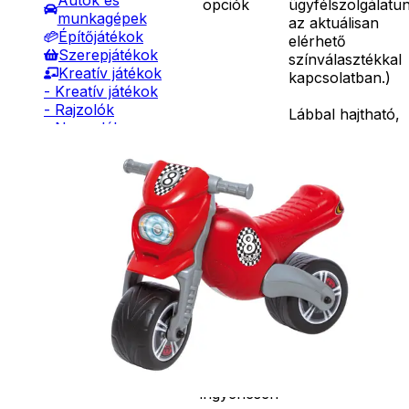
Autók és
opciók
ügyfélszolgálatu
munkagépek
az aktuálisan
Építőjátékok
elérhető
Szerepjátékok
színválasztékkal
Kreatív játékok
kapcsolatban.
)
- Kreatív játékok
- Rajzolók
Lábbal hajtható,
- Nyomdák
kormányozható
- Gyurmák
Részletes
műanyag motor
Társasjátékok
leírás
vagány dizájnnal.
Asztali játékok
Mérete: 39x80x
Nyári játékok
cm.
- Homokozójátékok
Ár
12590
Ft
- Műanyag hajók
Darab
- Hinta, csúszda
Kosárba
- Ütők, dobálók
Szállítás:
- Strandcikkek
- Csomagautomata: 1190
- Egyéb nyári játékok
forinttól
Lábbal hajtós
- Házhozszállítás: 2190
járművek
forinttól
Téli játékok
- Személyes átvétel:
ingyenesen