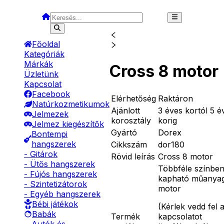
Főoldal
Kategóriák
Márkák
Cross 8 motor
Üzletünk
Kapcsolat
Facebook
Elérhetőség
Raktáron
Natúrkozmetikumok
Ajánlott
3 éves kortól 5 é
Jelmezek
korosztály
korig
Jelmez kiegészítők
Gyártó
Dorex
Bontempi
hangszerek
Cikkszám
dor180
- Gitárok
Rövid leírás
Cross 8 motor
- Ütős hangszerek
Többféle színbe
- Fújós hangszerek
kapható műanya
- Szintetizátorok
motor
- Egyéb hangszerek
Bébi játékok
(
Kérlek vedd fel 
Babák
Termék
kapcsolatot