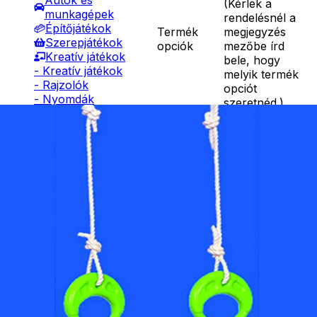
Autók és
(
Kérlek a
munkagépek
rendelésnél a
Építőjátékok
Termék
megjegyzés
Szerepjátékok
opciók
mezőbe írd
Kreatív játékok
bele, hogy
- Kreatív játékok
melyik termék
- Rajzolók
opciót
- Nyomdák
szeretnéd.
)
- Gyurmák
Társasjátékok
Fára is
Asztali játékok
akasztható
Nyári játékok
Részletes
tornagyűrű
- Homokozójátékok
leírás
gyerekeknek.
- Műanyag hajók
Terhelhetőség
- Hinta, csúszda
50 kg.
- Ütők, dobálók
Ár
3190
Ft
- Strandcikkek
Darab
- Egyéb nyári játékok
Kosárba
Lábbal hajtós
Szállítás:
járművek
- Csomagautomata: 1190
Téli játékok
forinttól
- Házhozszállítás: 2190