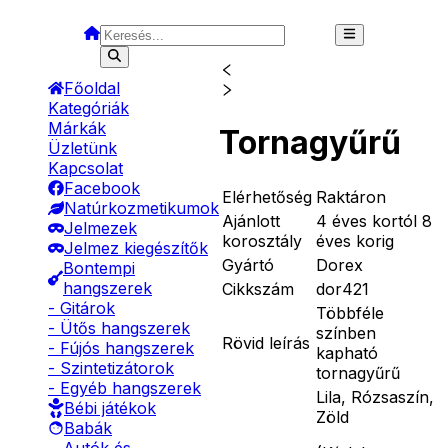
Főoldal
Kategóriák
Márkák
Tornagyűrű
Üzletünk
Kapcsolat
Facebook
Elérhetőség
Raktáron
Natúrkozmetikumok
Ajánlott
4 éves kortól 8
Jelmezek
korosztály
éves korig
Jelmez kiegészítők
Gyártó
Dorex
Bontempi
hangszerek
Cikkszám
dor421
- Gitárok
Többféle
- Ütős hangszerek
színben
Rövid leírás
- Fújós hangszerek
kapható
- Szintetizátorok
tornagyűrű
- Egyéb hangszerek
Lila, Rózsaszín,
Bébi játékok
Zöld
Babák