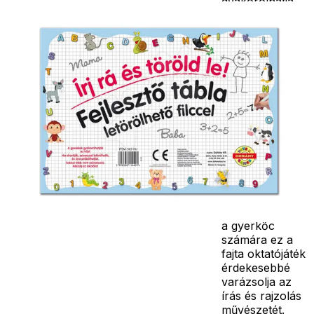
gyakorolhatja
Részletes
az írás
leírás
tudományát.
Alakzatok
oktató táblához
törlőszivacs és
letörölhető filc
is tartozik.
Ezentúl
csöppségének
nem kell
klasszikus
papíron
kanyarítania a
betűket és
számokat, tehát
a gyerkőc
számára ez a
fajta oktatójáték
érdekesebbé
varázsolja az
írás és rajzolás
művészetét.