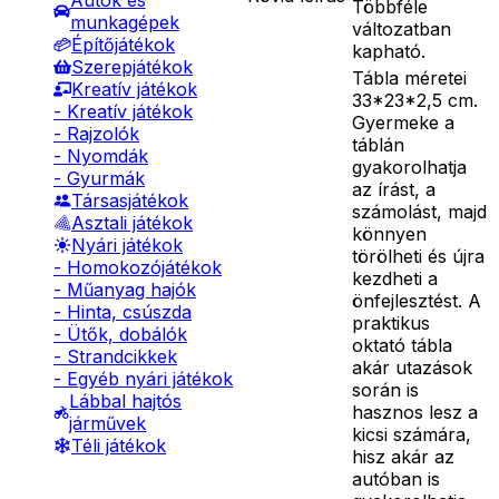
Autók és
Többféle
munkagépek
változatban
Építőjátékok
kapható.
Szerepjátékok
Tábla méretei
Kreatív játékok
33*23*2,5 cm.
- Kreatív játékok
Gyermeke a
- Rajzolók
táblán
- Nyomdák
gyakorolhatja
- Gyurmák
az írást, a
Társasjátékok
számolást, majd
Asztali játékok
könnyen
Nyári játékok
törölheti és újra
- Homokozójátékok
kezdheti a
- Műanyag hajók
önfejlesztést. A
- Hinta, csúszda
praktikus
- Ütők, dobálók
oktató tábla
- Strandcikkek
akár utazások
- Egyéb nyári játékok
során is
Lábbal hajtós
hasznos lesz a
járművek
kicsi számára,
Téli játékok
hisz akár az
autóban is