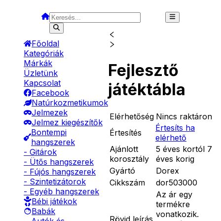
Főoldal
Kategóriák
Márkák
Fejlesztő
Üzletünk
Kapcsolat
játéktábla
Facebook
Natúrkozmetikumok
Jelmezek
Elérhetőség
Nincs raktáron
Jelmez kiegészítők
Értesíts ha
Bontempi
Értesítés
elérhető
hangszerek
Ajánlott
5 éves kortól 7
- Gitárok
korosztály
éves korig
- Ütős hangszerek
Gyártó
Dorex
- Fújós hangszerek
- Szintetizátorok
Cikkszám
dor503000
- Egyéb hangszerek
Az ár egy
Bébi játékok
termékre
Babák
vonatkozik.
Rövid leírás