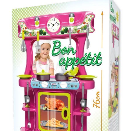
Autók és
Részletes
polcok és
munkagépek
leírás
különböző
Építőjátékok
konyhai
Szerepjátékok
eszközök). A
Kreatív játékok
sütő ajtaja
- Kreatív játékok
nyitható.
- Rajzolók
Magassága: 76
- Nyomdák
cm
- Gyurmák
Ár
10490
Ft
Társasjátékok
Darab
Asztali játékok
Kosárba
Nyári játékok
Szállítás:
- Homokozójátékok
- Csomagautomata: 1190
- Műanyag hajók
forinttól
- Hinta, csúszda
- Házhozszállítás: 2190
- Ütők, dobálók
forinttól
- Strandcikkek
- Személyes átvétel:
- Egyéb nyári játékok
ingyenesen
Lábbal hajtós
járművek
Téli játékok