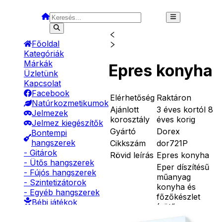
Főoldal
Kategóriák
Márkák
Epres konyha
Üzletünk
Kapcsolat
Facebook
Elérhetőség
Raktáron
Natúrkozmetikumok
Ajánlott
3 éves kortól 8
Jelmezek
korosztály
éves korig
Jelmez kiegészítők
Gyártó
Dorex
Bontempi
hangszerek
Cikkszám
dor721P
- Gitárok
Rövid leírás
Epres konyha
- Ütős hangszerek
Eper díszítésű
- Fújós hangszerek
műanyag
- Szintetizátorok
konyha és
- Egyéb hangszerek
főzőkészlet
Bébi játékok
(sütő,
Babák
főzőlapok,