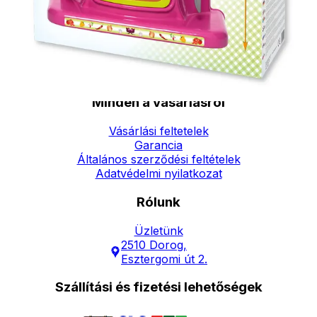
Elérhetőség
Hírlevél
Kapcsolat
Minden a vásárlásról
Vásárlási feltetelek
Garancia
Általános szerződési feltételek
Adatvédelmi nyilatkozat
Rólunk
Üzletünk
2510 Dorog,
Esztergomi út 2.
Szállítási és fizetési lehetőségek