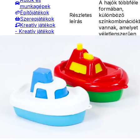
Autók és
A hajók többféle
munkagépek
formában,
Építőjátékok
Részletes
különböző
Szerepjátékok
leírás
színkombinációk
Kreatív játékok
vannak, amelyet
- Kreatív játékok
véletlenszerűen
- Rajzolók
küldünk. Szép
- Nyomdák
csónakcsalád
- Gyurmák
kicsiknek. Mérete
Társasjátékok
16 cm.
Asztali játékok
Ár
990
Ft
Nyári játékok
Darab
- Homokozójátékok
Kosárba
- Műanyag hajók
Szállítás:
- Hinta, csúszda
- Csomagautomata: 1190
- Ütők, dobálók
forinttól
- Strandcikkek
- Házhozszállítás: 2190
- Egyéb nyári játékok
forinttól
Lábbal hajtós
- Személyes átvétel:
járművek
ingyenesen
Téli játékok