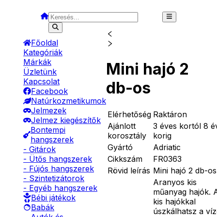
Főoldal
Kategóriák
Márkák
Mini hajó 2
Üzletünk
Kapcsolat
db-os
Facebook
Natúrkozmetikumok
Jelmezek
Elérhetőség
Raktáron
Jelmez kiegészítők
Ajánlott
3 éves kortól 8 é
Bontempi
korosztály
korig
hangszerek
Gyártó
Adriatic
- Gitárok
Cikkszám
FR0363
- Ütős hangszerek
- Fújós hangszerek
Rövid leírás
Mini hajó 2 db-os
- Szintetizátorok
Aranyos kis
- Egyéb hangszerek
műanyag hajók. 
Bébi játékok
kis hajókkal
Babák
úszkálhatsz a víz