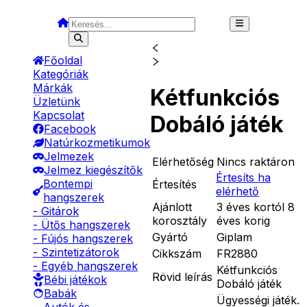
Főoldal
Kategóriák
Márkák
Kétfunkciós
Üzletünk
Kapcsolat
Dobáló játék
Facebook
Natúrkozmetikumok
Jelmezek
Elérhetőség
Nincs raktáron
Jelmez kiegészítők
Értesíts ha
Bontempi
Értesítés
elérhető
hangszerek
Ajánlott
3 éves kortól 8
- Gitárok
korosztály
éves korig
- Ütős hangszerek
Gyártó
Giplam
- Fújós hangszerek
- Szintetizátorok
Cikkszám
FR2880
- Egyéb hangszerek
Kétfunkciós
Rövid leírás
Bébi játékok
Dobáló játék
Babák
Ügyességi játék.