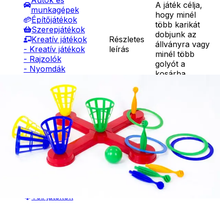
Autók és
A játék célja,
munkagépek
hogy minél
Építőjátékok
több karikát
Szerepjátékok
dobjunk az
Részletes
Kreatív játékok
állványra vagy
leírás
- Kreatív játékok
minél több
- Rajzolók
golyót a
- Nyomdák
kosárba.
- Gyurmák
Mérete:
Társasjátékok
49*12*6 cm
Asztali játékok
Ár
2590
Ft
Nyári játékok
Nincs raktáron
- Homokozójátékok
Szállítás:
- Műanyag hajók
- Csomagautomata: 1190
- Hinta, csúszda
forinttól
- Ütők, dobálók
- Házhozszállítás: 2190
- Strandcikkek
forinttól
- Egyéb nyári játékok
- Személyes átvétel:
Lábbal hajtós
ingyenesen
járművek
Téli játékok