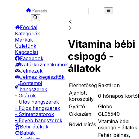
Főoldal
Kategóriák
Márkák
Vitamina bébi
Üzletünk
Kapcsolat
csipogó -
Facebook
Natúrkozmetikumok
állatok
Jelmezek
Jelmez kiegészítők
Bontempi
Elérhetőség
Raktáron
hangszerek
Ajánlott
- Gitárok
0 hónapos kortól
korosztály
- Ütős hangszerek
Gyártó
Globo
- Fújós hangszerek
Cikkszám
GL05540
- Szintetizátorok
- Egyéb hangszerek
Vitamina bébi
Rövid leírás
Bébi játékok
csipogó - állatok
Babák
Fehér bálnás,