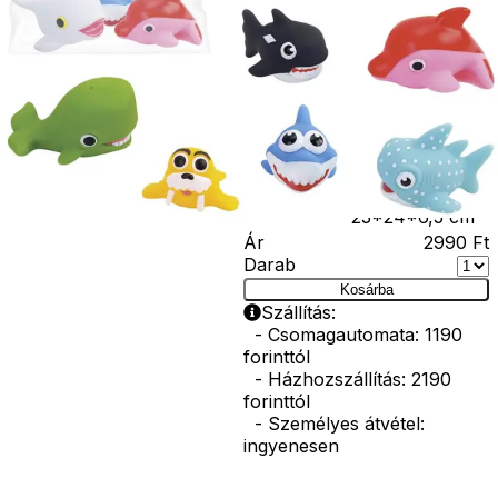
mintákban. Ideáli
a vízben való
érzékszervi játék
stimulálására.
Könnyen
kezelhető és
biztonságos a
gyermekek
számára. Mérete:
23*24*6,5 cm
Ár
2990
Ft
Darab
Kosárba
Szállítás:
- Csomagautomata: 1190
forinttól
- Házhozszállítás: 2190
forinttól
- Személyes átvétel:
ingyenesen