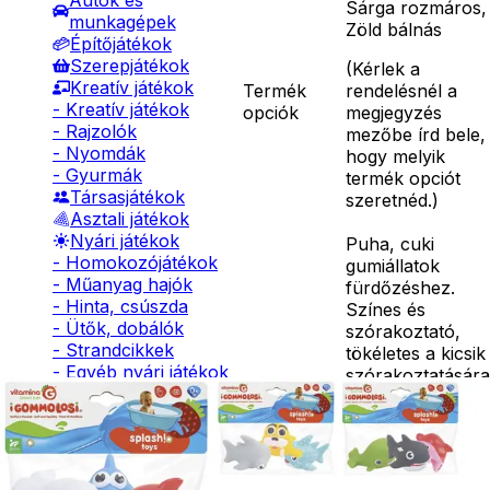
Autók és
Sárga rozmáros,
munkagépek
Zöld bálnás
Építőjátékok
Szerepjátékok
(
Kérlek a
Kreatív játékok
Termék
rendelésnél a
- Kreatív játékok
opciók
megjegyzés
- Rajzolók
mezőbe írd bele,
- Nyomdák
hogy melyik
- Gyurmák
termék opciót
Társasjátékok
szeretnéd.
)
Asztali játékok
Nyári játékok
Puha, cuki
- Homokozójátékok
gumiállatok
- Műanyag hajók
fürdőzéshez.
- Hinta, csúszda
Színes és
- Ütők, dobálók
szórakoztató,
- Strandcikkek
tökéletes a kicsik
- Egyéb nyári játékok
szórakoztatására
Lábbal hajtós
Minden csomag 
járművek
darabot
Téli játékok
tartalmaz,
Részletes
különböző
leírás
színekben és