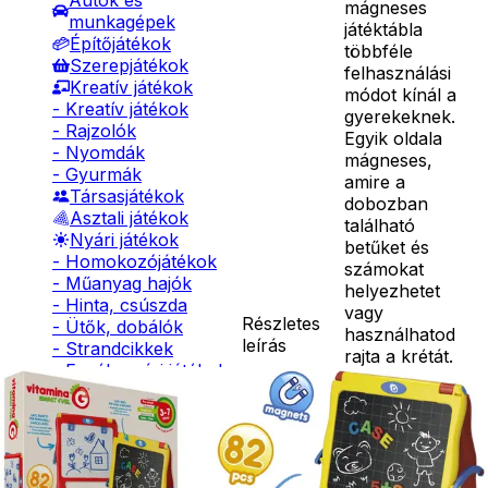
Autók és
mágneses
munkagépek
játéktábla
Építőjátékok
többféle
Szerepjátékok
felhasználási
Kreatív játékok
módot kínál a
- Kreatív játékok
gyerekeknek.
- Rajzolók
Egyik oldala
- Nyomdák
mágneses,
- Gyurmák
amire a
Társasjátékok
dobozban
Asztali játékok
található
Nyári játékok
betűket és
- Homokozójátékok
számokat
- Műanyag hajók
helyezhetet
- Hinta, csúszda
vagy
Részletes
- Ütők, dobálók
használhatod
leírás
- Strandcikkek
rajta a krétát.
- Egyéb nyári játékok
Másik oldalára
Lábbal hajtós
pedig
járművek
rajzolhatsz,
Téli játékok
szintén a
dobozban lévő
tollal. Összesen