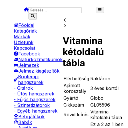
Főoldal
Kategóriák
Márkák
Vitamina
Üzletünk
Kapcsolat
kétoldalú
Facebook
Natúrkozmetikumok
tábla
Jelmezek
Jelmez kiegészítők
Bontempi
Elérhetőség
Raktáron
hangszerek
Ajánlott
- Gitárok
3 éves kortól
korosztály
- Ütős hangszerek
Gyártó
Globo
- Fújós hangszerek
Cikkszám
GL05596
- Szintetizátorok
- Egyéb hangszerek
Vitamina
Rövid leírás
Bébi játékok
kétoldalú tábla
Babák
Ez a 2 az 1 ben