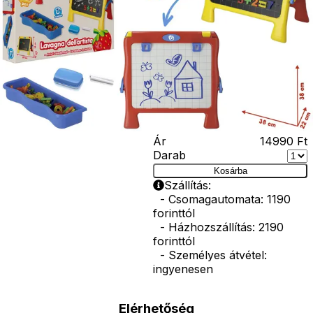
82 kiegészítőt
tartalmaz. A
tábla
összecsukható,
így könnyen
tárolható.
Mérete nyitott
állapotban:
38*32*36 cm.
Ár
14990
Ft
Darab
Kosárba
Szállítás:
- Csomagautomata: 1190
forinttól
- Házhozszállítás: 2190
forinttól
- Személyes átvétel:
ingyenesen
Elérhetőség