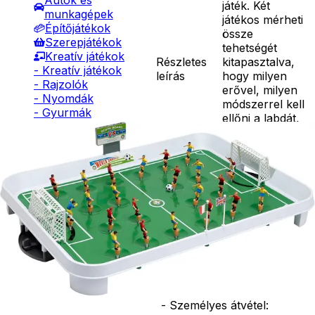
Autók és
játék. Két
munkagépek
játékos mérheti
Építőjátékok
össze
Szerepjátékok
tehetségét
Kreatív játékok
Részletes
kitapasztalva,
- Kreatív játékok
leírás
hogy milyen
- Rajzolók
erővel, milyen
- Nyomdák
módszerrel kell
- Gyurmák
ellőni a labdát,
Társasjátékok
hogy az ellenfél
Asztali játékok
kapujába
Nyári játékok
találjon. Mérete:
- Homokozójátékok
37,2*53,6,6 cm.
- Műanyag hajók
Ár
10990
Ft
- Hinta, csúszda
Darab
- Ütők, dobálók
Kosárba
- Strandcikkek
Szállítás:
- Egyéb nyári játékok
- Csomagautomata: 1190
Lábbal hajtós
forinttól
járművek
- Házhozszállítás: 2190
Téli játékok
forinttól
- Személyes átvétel: