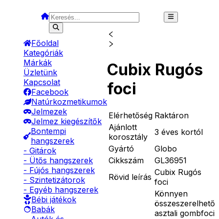
Főoldal
Kategóriák
Márkák
Cubix Rugós
Üzletünk
Kapcsolat
foci
Facebook
Natúrkozmetikumok
Jelmezek
Elérhetőség
Raktáron
Jelmez kiegészítők
Ajánlott
Bontempi
3 éves kortól
korosztály
hangszerek
Gyártó
Globo
- Gitárok
Cikkszám
GL36951
- Ütős hangszerek
- Fújós hangszerek
Cubix Rugós
Rövid leírás
- Szintetizátorok
foci
- Egyéb hangszerek
Könnyen
Bébi játékok
összeszerelhető
Babák
asztali gombfoci