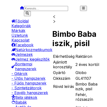
Főoldal
Kategóriák
Márkák
Bimbo Baba
Üzletünk
Kapcsolat
iszik, pisil
Facebook
Natúrkozmetikumok
Jelmezek
Elérhetőség
Raktáron
Jelmez kiegészítők
Ajánlott
Bontempi
2 éves kortól
korosztály
hangszerek
Gyártó
Globo
- Gitárok
Cikkszám
GL41107
- Ütős hangszerek
- Fújós hangszerek
Bimbo Baba
Rövid leírás
- Szintetizátorok
iszik, pisil
- Egyéb hangszerek
Fehér,
Bébi játékok
rózsaszín
Babák