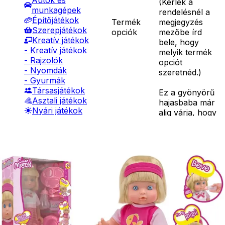
Autók és
(
Kérlek a
munkagépek
rendelésnél a
Építőjátékok
Termék
megjegyzés
Szerepjátékok
opciók
mezőbe írd
Kreatív játékok
bele, hogy
- Kreatív játékok
melyik termék
- Rajzolók
opciót
- Nyomdák
szeretnéd.
)
- Gyurmák
Társasjátékok
Ez a gyönyörű
Asztali játékok
hajasbaba már
Nyári játékok
alig várja, hogy
- Homokozójátékok
gondoskodj
- Műanyag hajók
róla. Evés után
- Hinta, csúszda
cumisüvegből
- Ütők, dobálók
iszik még, de ha
- Strandcikkek
ráülteted a
- Egyéb nyári játékok
bilire, akkor
Lábbal hajtós
Részletes
tudja mit kell
járművek
leírás
tenni. A 40 cm-
Téli játékok
es babához
kiegészítőket is
találsz a