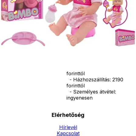
csomagban,
mint
cumisüveg,
evőeszközök
és bili. Mérete:
43*28,1*11 cm
Ár
14990
Ft
Darab
Kosárba
Szállítás:
- Csomagautomata: 1190
forinttól
- Házhozszállítás: 2190
forinttól
- Személyes átvétel:
ingyenesen
Elérhetőség
Hírlevél
Kapcsolat