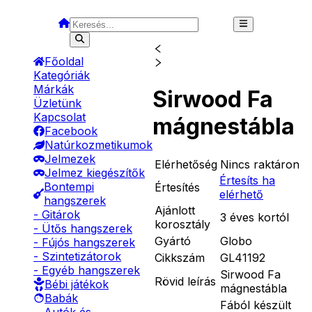
Főoldal
Kategóriák
Márkák
Sirwood Fa
Üzletünk
Kapcsolat
mágnestábla
Facebook
Natúrkozmetikumok
Jelmezek
Elérhetőség
Nincs raktáron
Jelmez kiegészítők
Értesíts ha
Bontempi
Értesítés
elérhető
hangszerek
Ajánlott
- Gitárok
3 éves kortól
korosztály
- Ütős hangszerek
Gyártó
Globo
- Fújós hangszerek
- Szintetizátorok
Cikkszám
GL41192
- Egyéb hangszerek
Sirwood Fa
Rövid leírás
Bébi játékok
mágnestábla
Babák
Fából készült