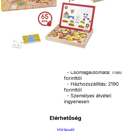
tárolhatod a
kiegészítőket és
bárhova
magaddal
viheted az
egész szettet.
Mérete:
25,2*35*3,6
cm
Ár
8990
Ft
Nincs raktáron
Szállítás:
- Csomagautomata: 1190
forinttól
- Házhozszállítás: 2190
forinttól
- Személyes átvétel:
ingyenesen
Elérhetőség
Hírlevél