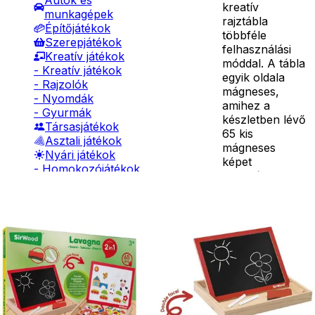
Autók és
kreatív
munkagépek
rajztábla
Építőjátékok
többféle
Szerepjátékok
felhasználási
Kreatív játékok
móddal. A tábla
- Kreatív játékok
egyik oldala
- Rajzolók
mágneses,
- Nyomdák
amihez a
- Gyurmák
készletben lévő
Társasjátékok
65 kis
Asztali játékok
mágneses
Nyári játékok
képet
- Homokozójátékok
használhatod.
- Műanyag hajók
A másik
- Hinta, csúszda
Részletes
oldalára pedig
- Ütők, dobálók
leírás
krétával
- Strandcikkek
készíthetsz
- Egyéb nyári játékok
csodás
Lábbal hajtós
képeket. A fa
járművek
tartónak
Téli játékok
köszönhetően
könnyen