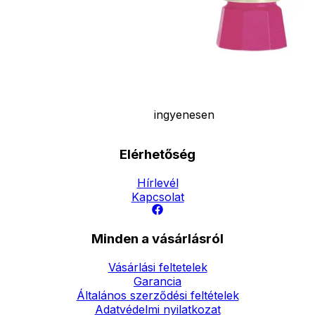
Ár
2790
Ft
Nincs raktáron
Szállítás:
- Csomagautomata: 1190
forinttól
- Házhozszállítás: 2190
forinttól
- Személyes átvétel:
ingyenesen
Elérhetőség
Hírlevél
Kapcsolat
Minden a vásárlásról
Vásárlási feltetelek
Garancia
Általános szerződési feltételek
Adatvédelmi nyilatkozat