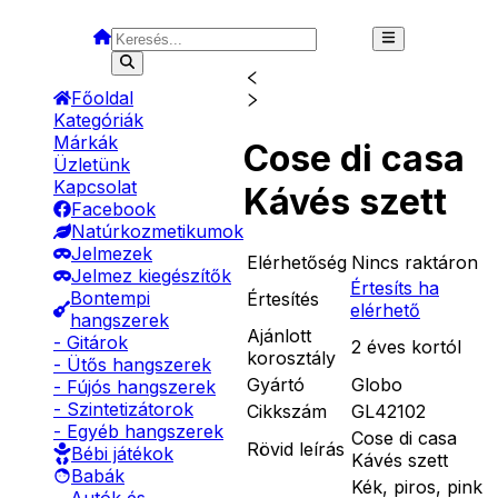
Főoldal
Kategóriák
Márkák
Cose di casa
Üzletünk
Kapcsolat
Kávés szett
Facebook
Natúrkozmetikumok
Jelmezek
Elérhetőség
Nincs raktáron
Jelmez kiegészítők
Értesíts ha
Bontempi
Értesítés
elérhető
hangszerek
Ajánlott
- Gitárok
2 éves kortól
korosztály
- Ütős hangszerek
Gyártó
Globo
- Fújós hangszerek
- Szintetizátorok
Cikkszám
GL42102
- Egyéb hangszerek
Cose di casa
Rövid leírás
Bébi játékok
Kávés szett
Babák
Kék, piros, pink