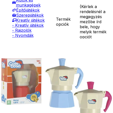
Autók és
munkagépek
(
Kérlek a
Építőjátékok
rendelésnél a
Szerepjátékok
megjegyzés
Termék
Kreatív játékok
mezőbe írd
opciók
- Kreatív játékok
bele, hogy
- Rajzolók
melyik termék
- Nyomdák
opciót
- Gyurmák
szeretnéd.
)
Társasjátékok
Asztali játékok
Ezzel a cuki kis
Nyári játékok
kávéfőzővel
- Homokozójátékok
mindenkinek
- Műanyag hajók
kedvében
- Hinta, csúszda
járhatsz, aki
- Ütők, dobálók
Részletes
kedveli a kávét.
- Strandcikkek
leírás
Ébreszd reggel
- Egyéb nyári játékok
anyát, apát és
Lábbal hajtós
garantáltan jól
járművek
fog indulni a
Téli játékok
napjuk. Mérete:
18*14,2*7,2 cm