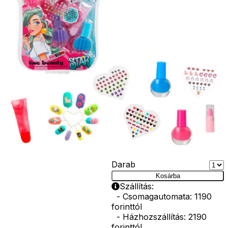
lehetőséget
kínálnak új
megjelenések
kísérletezésére
és egyedi
kombinációk
létrehozására,
biztosítva az
oktató és
kifizetődő
élményt a
feltörekvő kis
divatrajongók
számára.
Ár
3490
Ft
Darab
Kosárba
Szállítás:
- Csomagautomata: 1190
forinttól
- Házhozszállítás: 2190
forinttól