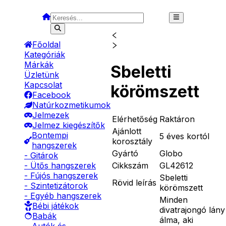
Főoldal
Kategóriák
Márkák
Sbeletti
Üzletünk
Kapcsolat
körömszett
Facebook
Natúrkozmetikumok
Jelmezek
Elérhetőség
Raktáron
Jelmez kiegészítők
Ajánlott
Bontempi
5 éves kortól
korosztály
hangszerek
Gyártó
Globo
- Gitárok
Cikkszám
GL42612
- Ütős hangszerek
- Fújós hangszerek
Sbeletti
Rövid leírás
- Szintetizátorok
körömszett
- Egyéb hangszerek
Minden
Bébi játékok
divatrajongó lány
Babák
álma, aki