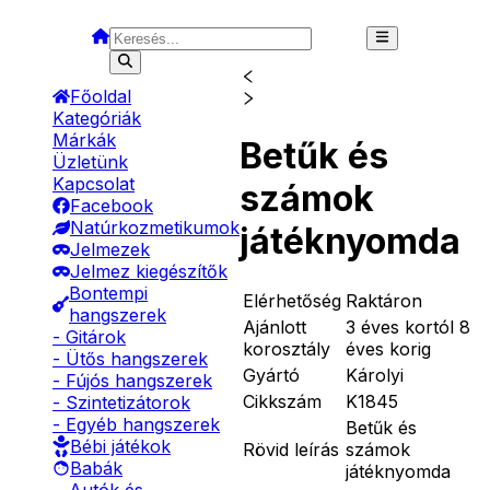
Főoldal
Kategóriák
Márkák
Betűk és
Üzletünk
Kapcsolat
számok
Facebook
Natúrkozmetikumok
játéknyomda
Jelmezek
Jelmez kiegészítők
Bontempi
Elérhetőség
Raktáron
hangszerek
Ajánlott
3 éves kortól 8
- Gitárok
korosztály
éves korig
- Ütős hangszerek
Gyártó
Károlyi
- Fújós hangszerek
Cikkszám
K1845
- Szintetizátorok
- Egyéb hangszerek
Betűk és
Bébi játékok
Rövid leírás
számok
Babák
játéknyomda