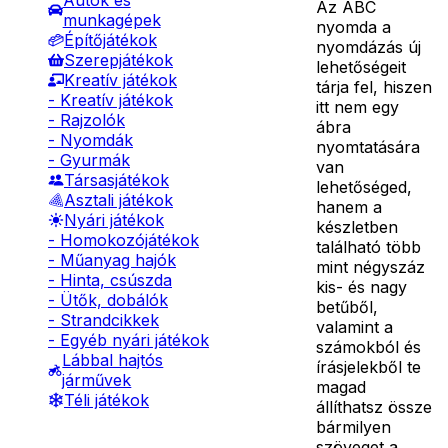
Autók és
Az ABC
munkagépek
nyomda a
Építőjátékok
nyomdázás új
Szerepjátékok
lehetőségeit
Kreatív játékok
tárja fel, hiszen
- Kreatív játékok
itt nem egy
- Rajzolók
ábra
- Nyomdák
nyomtatására
- Gyurmák
van
Társasjátékok
lehetőséged,
Asztali játékok
hanem a
Nyári játékok
készletben
- Homokozójátékok
található több
- Műanyag hajók
mint négyszáz
- Hinta, csúszda
kis- és nagy
- Ütők, dobálók
betűből,
- Strandcikkek
valamint a
- Egyéb nyári játékok
számokból és
Lábbal hajtós
írásjelekből te
járművek
magad
Téli játékok
állíthatsz össze
bármilyen
szöveget a