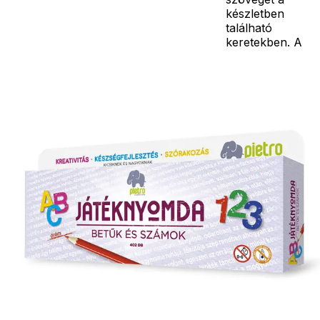
készletben
található
keretekben. A
keretekbe
összeválogatott
Részletes
betűket
leírás
bármikor
kicserélheted,
így a többi
figurás
nyomdákkal
kombinálva
egyszerűen
gyárthatsz
csodaszép
meghívókat
vagy egyén
vagány
dolgokat. A
készlet a tintát
nem
tartalmazza!- a