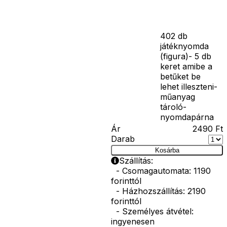
készlet a tintát
nem
tartalmazza!-
402 db
játéknyomda
(figura)- 5 db
keret amibe a
betűket be
lehet illeszteni-
műanyag
tároló-
nyomdapárna
Ár
2490
Ft
Darab
Kosárba
Szállítás:
- Csomagautomata: 1190
forinttól
- Házhozszállítás: 2190
forinttól
- Személyes átvétel:
ingyenesen