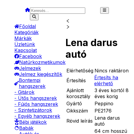
Főoldal
Kategóriák
Márkák
Lena darus
Üzletünk
Kapcsolat
autó
Facebook
Natúrkozmetikumok
Jelmezek
Elérhetőség
Nincs raktáron
Jelmez kiegészítők
Értesíts ha
Bontempi
Értesítés
elérhető
hangszerek
Ajánlott
3 éves kortól 8
- Gitárok
korosztály
éves korig
- Ütős hangszerek
Gyártó
Peppino
- Fújós hangszerek
- Szintetizátorok
Cikkszám
PE2176
- Egyéb hangszerek
Lena darus
Rövid leírás
Bébi játékok
autó
Babák
64 cm hosszú