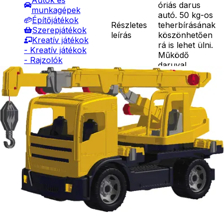
Autók és
óriás darus
munkagépek
autó. 50 kg-os
Építőjátékok
Részletes
teherbírásának
Szerepjátékok
leírás
köszönhetően
Kreatív játékok
rá is lehet ülni.
- Kreatív játékok
Működő
- Rajzolók
daruval.
- Nyomdák
Ár
19990
Ft
- Gyurmák
Nincs raktáron
Társasjátékok
Szállítás:
Asztali játékok
- Csomagautomata: 1190
Nyári játékok
forinttól
- Homokozójátékok
- Házhozszállítás: 2190
- Műanyag hajók
forinttól
- Hinta, csúszda
- Személyes átvétel:
- Ütők, dobálók
ingyenesen
- Strandcikkek
- Egyéb nyári játékok
Lábbal hajtós
járművek
Téli játékok