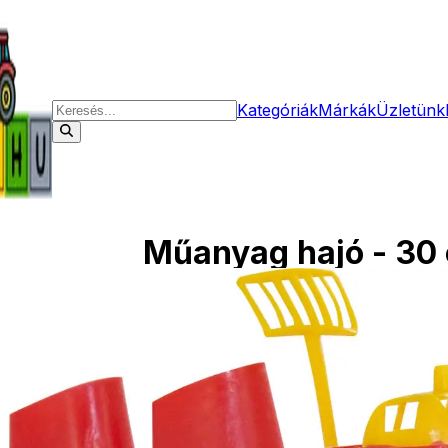
Kategóriák
Márkák
Üzletünk
Műanyag hajó - 30 
Elérhetőség
Raktáron
Ajánlott
3 éves kortól 8 éves 
korosztály
Gyártó
Giplam
Cikkszám
Re389T
Rövid leírás
Műanyag hajó - 30 c
Tűzoltóság feliratú 