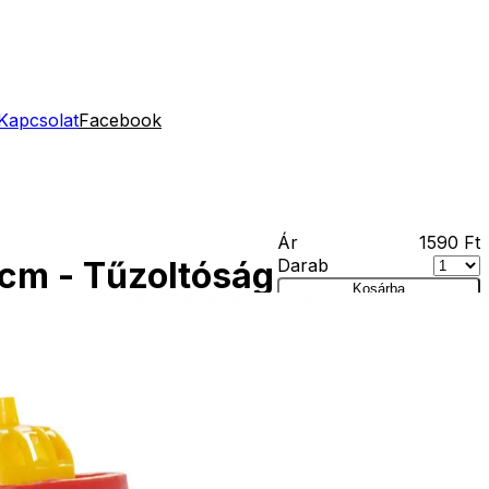
Kapcsolat
Facebook
Ár
1590
Ft
Darab
cm - Tűzoltóság
Kosárba
Szállítás:
- Csomagautomata:
1190 forinttól
korig
- Házhozszállítás:
2190 forinttól
- Személyes átvétel:
ingyenesen
m - Tűzoltóság
műanyag hajó. Mérete: 30*10*11