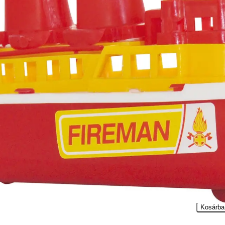
Részletes leírás
cm.
rmékek
yag hajó - 30
Műanyag hajó - 30
 Tengerészeti
cm - Rendőrség
színelők
Műanyag haj
cm - Balaton
1590
Ft
1590
Ft
Kosárba
1590
F
Kosárba
Kosárba