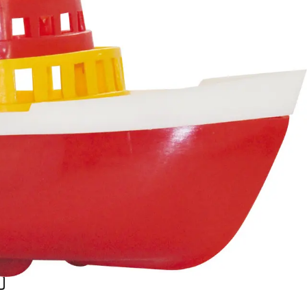
ó - 30
t