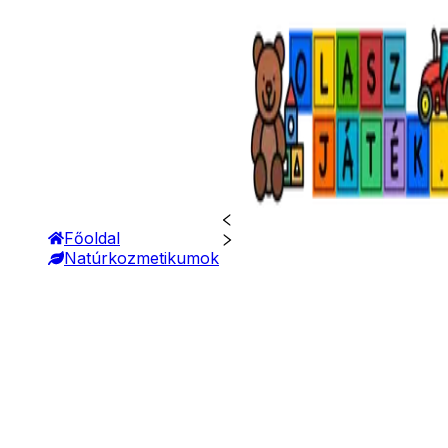
Főoldal
Natúrkozmetikumok
Jelmezek
Jelmez kiegészítők
Bontempi
hangszerek
- Gitárok
- Ütős hangszerek
- Fújós hangszerek
- Szintetizátorok
- Egyéb hangszerek