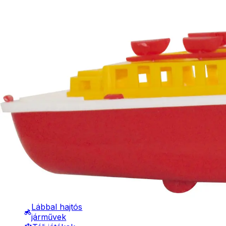
Bébi játékok
Babák
Autók és
Kiegészítő te
munkagépek
Építőjátékok
Szerepjátékok
Kreatív játékok
- Kreatív játékok
- Rajzolók
- Nyomdák
- Gyurmák
Műan
Műanyag hajó - 30
Társasjátékok
cm -
Asztali játékok
cm - Parti őrség
Nyári játékok
hely
- Homokozójátékok
- Műanyag hajók
1590
Ft
- Hinta, csúszda
- Ütők, dobálók
Kosárba
- Strandcikkek
- Egyéb nyári játékok
Lábbal hajtós
járművek