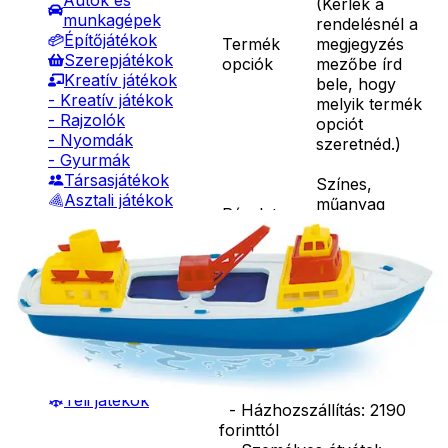
Autók és
(
Kérlek a
munkagépek
rendelésnél a
Építőjátékok
Termék
megjegyzés
Szerepjátékok
opciók
mezőbe írd
Kreatív játékok
bele, hogy
- Kreatív játékok
melyik termék
- Rajzolók
opciót
- Nyomdák
szeretnéd.
)
- Gyurmák
Társasjátékok
Színes,
Asztali játékok
műanyag
Részletes
Nyári játékok
teherhajó.
leírás
- Homokozójátékok
Mérete:
- Műanyag hajók
30x10x11 cm.
- Hinta, csúszda
Ár
1590
Ft
- Ütők, dobálók
Darab
- Strandcikkek
Kosárba
- Egyéb nyári játékok
Szállítás:
Lábbal hajtós
- Csomagautomata: 1190
járművek
forinttól
Téli játékok
- Házhozszállítás: 2190
forinttól