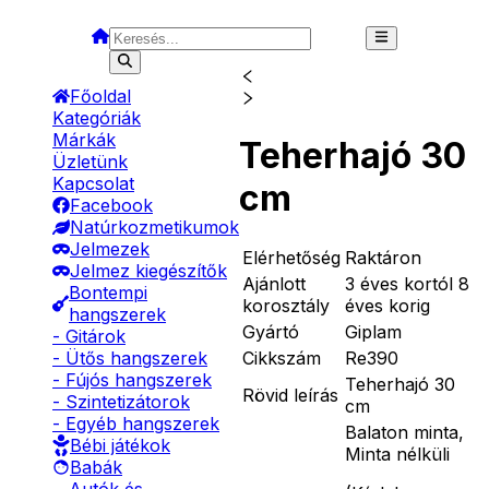
Főoldal
Kategóriák
Márkák
Teherhajó 30
Üzletünk
Kapcsolat
cm
Facebook
Natúrkozmetikumok
Jelmezek
Elérhetőség
Raktáron
Jelmez kiegészítők
Ajánlott
3 éves kortól 8
Bontempi
korosztály
éves korig
hangszerek
Gyártó
Giplam
- Gitárok
Cikkszám
Re390
- Ütős hangszerek
- Fújós hangszerek
Teherhajó 30
Rövid leírás
- Szintetizátorok
cm
- Egyéb hangszerek
Balaton minta,
Bébi játékok
Minta nélküli
Babák