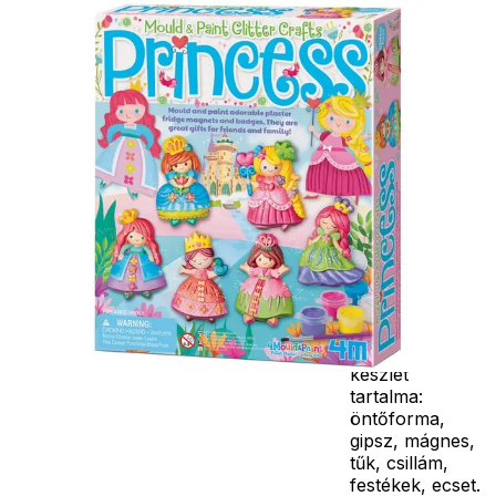
Részletes
és már csak ki
leírás
kell festened és
be kell
csillámoznod,
hogy kész
legyenek a
csillogó
hercegnők! A
hercegnők
hátára
mágneses
csíkot is tudsz
ragasztani. A
4M csillogó
hercegnő
gipszkiöntő
készlet
tartalma:
öntőforma,
gipsz, mágnes,
tűk, csillám,
festékek, ecset.