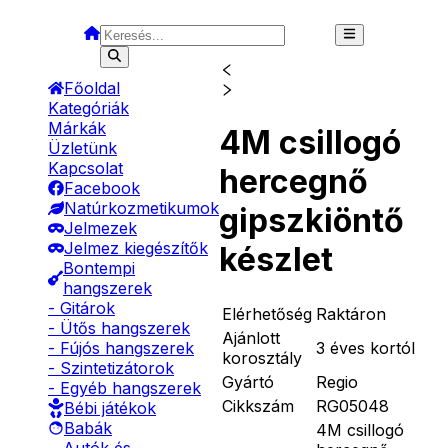
Főoldal
Kategóriák
Márkák
4M csillogó
Üzletünk
Kapcsolat
hercegnő
Facebook
Natúrkozmetikumok
gipszkiöntő
Jelmezek
Jelmez kiegészítők
készlet
Bontempi
hangszerek
- Gitárok
Elérhetőség
Raktáron
- Ütős hangszerek
Ajánlott
3 éves kortól
- Fújós hangszerek
korosztály
- Szintetizátorok
Gyártó
Regio
- Egyéb hangszerek
Cikkszám
RG05048
Bébi játékok
Babák
4M csillogó