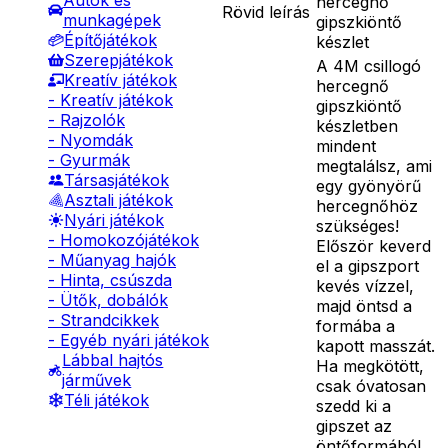
Autók és
hercegnő
Rövid leírás
munkagépek
gipszkiöntő
Építőjátékok
készlet
Szerepjátékok
A 4M csillogó
Kreatív játékok
hercegnő
- Kreatív játékok
gipszkiöntő
- Rajzolók
készletben
- Nyomdák
mindent
- Gyurmák
megtalálsz, ami
Társasjátékok
egy gyönyörű
Asztali játékok
hercegnőhöz
Nyári játékok
szükséges!
- Homokozójátékok
Először keverd
- Műanyag hajók
el a gipszport
- Hinta, csúszda
kevés vízzel,
- Ütők, dobálók
majd öntsd a
- Strandcikkek
formába a
- Egyéb nyári játékok
kapott masszát.
Lábbal hajtós
Ha megkötött,
járművek
csak óvatosan
Téli játékok
szedd ki a
gipszet az
öntőformából,