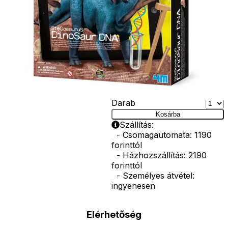
készíthetsz, amit
megoszthatsz az
interneten! A 4M
Stegosaurus DN
készlet
csomagolási
méretei: 24 x 6 x
22 cm
Ár
3190
Ft
Darab
Kosárba
Szállítás:
- Csomagautomata: 1190
forinttól
- Házhozszállítás: 2190
forinttól
- Személyes átvétel:
ingyenesen
Elérhetőség