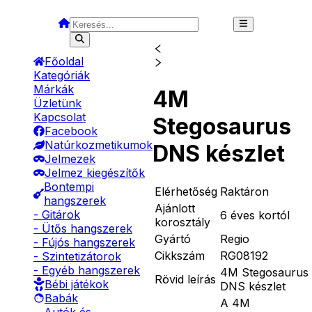
Főoldal
Kategóriák
Márkák
4M
Üzletünk
Kapcsolat
Stegosaurus
Facebook
Natúrkozmetikumok
DNS készlet
Jelmezek
Jelmez kiegészítők
Bontempi
Elérhetőség
Raktáron
hangszerek
Ajánlott
- Gitárok
6 éves kortól
korosztály
- Ütős hangszerek
Gyártó
Regio
- Fújós hangszerek
Cikkszám
RG08192
- Szintetizátorok
- Egyéb hangszerek
4M Stegosaurus
Rövid leírás
Bébi játékok
DNS készlet
Babák
A 4M