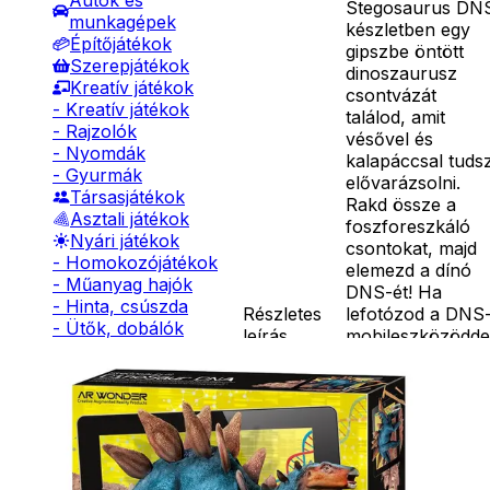
Autók és
Stegosaurus DN
munkagépek
készletben egy
Építőjátékok
gipszbe öntött
Szerepjátékok
dinoszaurusz
Kreatív játékok
csontvázát
- Kreatív játékok
találod, amit
- Rajzolók
vésővel és
- Nyomdák
kalapáccsal tuds
- Gyurmák
elővarázsolni.
Társasjátékok
Rakd össze a
Asztali játékok
foszforeszkáló
Nyári játékok
csontokat, majd
- Homokozójátékok
elemezd a dínó
- Műanyag hajók
DNS-ét! Ha
- Hinta, csúszda
Részletes
lefotózod a DNS-
- Ütők, dobálók
leírás
mobileszközödde
- Strandcikkek
a szobádban is
- Egyéb nyári játékok
meg tudod
Lábbal hajtós
jeleníteni a
járművek
Stegosaurust
Téli játékok
képernyőn át
nézve, sőt még
videót is