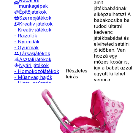
Autók és
amit
munkagépek
játékbabádnak
Építőjátékok
elképzelhetsz! A
Szerepjátékok
babakocsiba be
Kreatív játékok
tudod ültetni
- Kreatív játékok
kedvenc
- Rajzolók
játékbabádat és
- Nyomdák
elviheted sétálni
- Gyurmák
jó időben. Van
Társasjátékok
hozzá egy
Asztali játékok
mózes kosár is,
Nyári játékok
így a babát azzal
Részletes
- Homokozójátékok
együtt ki lehet
leírás
- Műanyag hajók
venni a
- Hinta, csúszda
babakocsiból. A
- Ütők, dobálók
babakocsi
- Strandcikkek
aljában van egy
- Egyéb nyári játékok
tároló, így oda is
Lábbal hajtós
lehet pakolni. A
járművek
babakocsi fém
Téli játékok
vázzal ellátott,
kerekének
anyaga