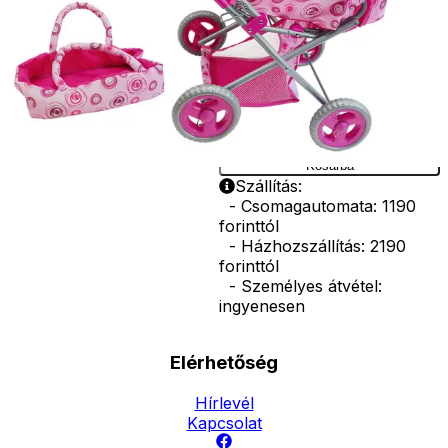
műanyag,
valamint gumi.
Méretek:
47x39x63 cm.
Ár
17990
Ft
Darab
Kosárba
Szállítás:
- Csomagautomata: 1190
forinttól
- Házhozszállítás: 2190
forinttól
- Személyes átvétel:
ingyenesen
Elérhetőség
Hírlevél
Kapcsolat