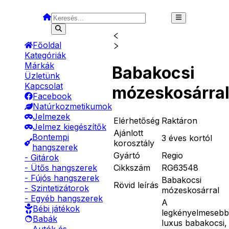
Főoldal
Kategóriák
Márkák
Babakocsi
Üzletünk
Kapcsolat
mózeskosárra
Facebook
Natúrkozmetikumok
Jelmezek
Elérhetőség
Raktáron
Jelmez kiegészítők
Ajánlott
Bontempi
3 éves kortól
korosztály
hangszerek
Gyártó
Regio
- Gitárok
Cikkszám
RG63548
- Ütős hangszerek
- Fújós hangszerek
Babakocsi
Rövid leírás
- Szintetizátorok
mózeskosárral
- Egyéb hangszerek
A
Bébi játékok
legkényelmesebb
Babák
luxus babakocsi,