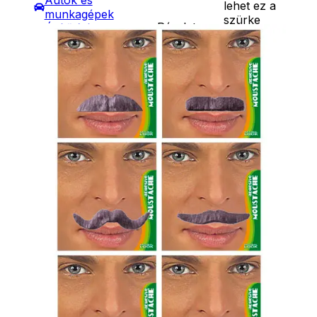
Autók és
lehet ez a
munkagépek
szürke
Részletes
Építőjátékok
műbajusz!
leírás
Szerepjátékok
Dobd fel vele
Kreatív játékok
Te is a
- Kreatív játékok
jelmezedet. 6 -
- Rajzolók
féle
- Nyomdák
változatban.
- Gyurmák
Ár
390
Ft
Társasjátékok
Darab
Asztali játékok
Kosárba
Nyári játékok
Szállítás:
- Homokozójátékok
- Csomagautomata: 1190
- Műanyag hajók
forinttól
- Hinta, csúszda
- Házhozszállítás: 2190
- Ütők, dobálók
forinttól
- Strandcikkek
- Személyes átvétel:
- Egyéb nyári játékok
ingyenesen
Lábbal hajtós
járművek
Téli játékok