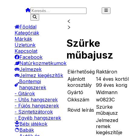
Főoldal
Kategóriák
Márkák
Szürke
Üzletünk
Kapcsolat
műbajusz
Facebook
Natúrkozmetikumok
Jelmezek
Elérhetőség
Raktáron
Jelmez kiegészítők
Ajánlott
14 éves kortól
Bontempi
korosztály
99 éves korig
hangszerek
Gyártó
Widmann
- Gitárok
Cikkszám
w0823C
- Ütős hangszerek
- Fújós hangszerek
Szürke
Rövid leírás
- Szintetizátorok
műbajusz
- Egyéb hangszerek
Jelmezed
Bébi játékok
remek
Babák
kiegészítője