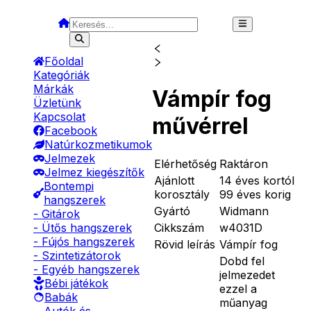
Főoldal
Kategóriák
Márkák
Vámpír fog
Üzletünk
Kapcsolat
művérrel
Facebook
Natúrkozmetikumok
Jelmezek
Elérhetőség
Raktáron
Jelmez kiegészítők
Ajánlott
14 éves kortól
Bontempi
korosztály
99 éves korig
hangszerek
Gyártó
Widmann
- Gitárok
Cikkszám
w4031D
- Ütős hangszerek
- Fújós hangszerek
Rövid leírás
Vámpír fog
- Szintetizátorok
Dobd fel
- Egyéb hangszerek
jelmezedet
Bébi játékok
ezzel a
Babák
műanyag