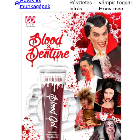
Autók és
Részletes
vámpír foggal.
munkagépek
leírás
Hogy még
Építőjátékok
izgalmasabb
Szerepjátékok
legyen a hatás,
Kreatív játékok
használj hozzá
- Kreatív játékok
művért is!
- Rajzolók
Ár
1190
Ft
- Nyomdák
Darab
- Gyurmák
Kosárba
Társasjátékok
Szállítás:
Asztali játékok
- Csomagautomata: 1190
Nyári játékok
forinttól
- Homokozójátékok
- Házhozszállítás: 2190
- Műanyag hajók
forinttól
- Hinta, csúszda
- Személyes átvétel:
- Ütők, dobálók
ingyenesen
- Strandcikkek
- Egyéb nyári játékok
Lábbal hajtós
járművek
Téli játékok