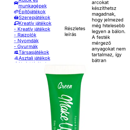
Autók és
arcokat
munkagépek
készíthetsz
Építőjátékok
magadnak,
Szerepjátékok
hogy jelmezed
Kreatív játékok
még hitelesebb
Részletes
- Kreatív játékok
legyen a bálon.
leírás
- Rajzolók
A festék
- Nyomdák
mérgező
- Gyurmák
anyagokat nem
Társasjátékok
tartalmaz, így
Asztali játékok
bátran
Nyári játékok
rajzolhatsz
- Homokozójátékok
arcodra más és
- Műanyag hajók
más
- Hinta, csúszda
karaktereket.
- Ütők, dobálók
Ár
990
Ft
- Strandcikkek
Darab
- Egyéb nyári játékok
Kosárba
Lábbal hajtós
Szállítás:
járművek
- Csomagautomata: 1190
Téli játékok
forinttól
- Házhozszállítás: 2190