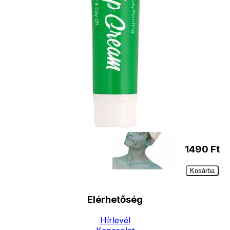
forinttól
- Személyes átvétel:
ingyenesen
Kiegészítő
termékek
Törpike
sapka
1490
Ft
Kosárba
Elérhetőség
Hírlevél