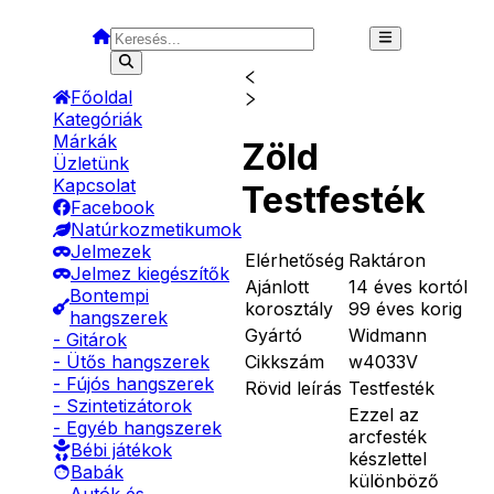
Főoldal
Kategóriák
Márkák
Zöld
Üzletünk
Kapcsolat
Testfesték
Facebook
Natúrkozmetikumok
Jelmezek
Elérhetőség
Raktáron
Jelmez kiegészítők
Ajánlott
14 éves kortól
Bontempi
korosztály
99 éves korig
hangszerek
Gyártó
Widmann
- Gitárok
Cikkszám
w4033V
- Ütős hangszerek
- Fújós hangszerek
Rövid leírás
Testfesték
- Szintetizátorok
Ezzel az
- Egyéb hangszerek
arcfesték
Bébi játékok
készlettel
Babák
különböző