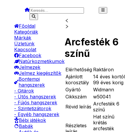
Főoldal
Kategóriák
Márkák
Arcfesték 6
Üzletünk
Kapcsolat
színű
Facebook
Natúrkozmetikumok
Jelmezek
Elérhetőség
Raktáron
Jelmez kiegészítők
Ajánlott
14 éves kortól
Bontempi
korosztály
99 éves korig
hangszerek
Gyártó
Widmann
- Gitárok
Cikkszám
w50041
- Ütős hangszerek
- Fújós hangszerek
Arcfesték 6
Rövid leírás
- Szintetizátorok
színű
- Egyéb hangszerek
Hat színű
Bébi játékok
krétás
Részletes
Babák
arcfesték
leírás