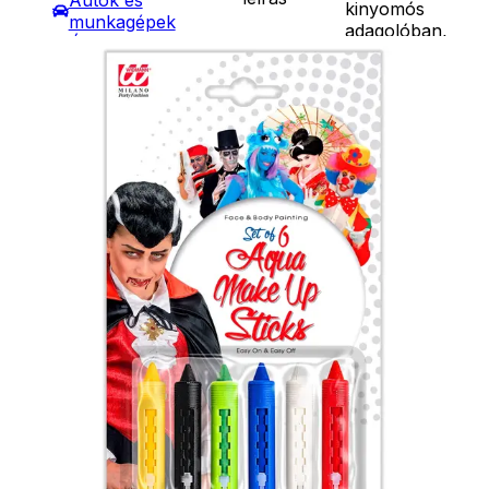
Autók és
kinyomós
munkagépek
adagolóban,
Építőjátékok
Ár
1490
Ft
Szerepjátékok
Darab
Kreatív játékok
Kosárba
- Kreatív játékok
Szállítás:
- Rajzolók
- Csomagautomata: 1190
- Nyomdák
forinttól
- Gyurmák
- Házhozszállítás: 2190
Társasjátékok
forinttól
Asztali játékok
- Személyes átvétel:
Nyári játékok
ingyenesen
- Homokozójátékok
- Műanyag hajók
- Hinta, csúszda
- Ütők, dobálók
- Strandcikkek
- Egyéb nyári játékok
Lábbal hajtós
járművek
Téli játékok