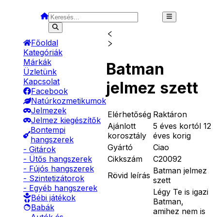
Főoldal
Kategóriák
Márkák
Batman
Üzletünk
Kapcsolat
jelmez szett
Facebook
Natúrkozmetikumok
Jelmezek
Elérhetőség
Raktáron
Jelmez kiegészítők
Ajánlott
5 éves kortól 12
Bontempi
korosztály
éves korig
hangszerek
Gyártó
Ciao
- Gitárok
Cikkszám
C20092
- Ütős hangszerek
- Fújós hangszerek
Batman jelmez
Rövid leírás
- Szintetizátorok
szett
- Egyéb hangszerek
Légy Te is igazi
Bébi játékok
Batman,
Babák
amihez nem is