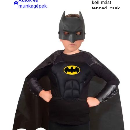
Autók és
kell mást
munkagépek
tenned, csak
Építőjátékok
felvenned ezt a
Szerepjátékok
Részletes
szuper szettet.
Kreatív játékok
leírás
Ebben található
- Kreatív játékok
egy köpeny,
- Rajzolók
maszk, mellvért
- Nyomdák
és
- Gyurmák
csuklóvédők. 5-
Társasjátékok
12 éves kor
Asztali játékok
között ajánlott.
Nyári játékok
Ár
5990
Ft
- Homokozójátékok
Darab
- Műanyag hajók
Kosárba
- Hinta, csúszda
Szállítás:
- Ütők, dobálók
- Csomagautomata: 1190
- Strandcikkek
forinttól
- Egyéb nyári játékok
- Házhozszállítás: 2190
Lábbal hajtós
forinttól
járművek
- Személyes átvétel:
Téli játékok
ingyenesen