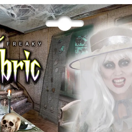
Kategóriák
Márkák
Üzletünk
Halloween asztalte
Elérhetőség
Raktáron
Ajánlott
18 éves kortól 99 éves kori
korosztály
Gyártó
Widmann
Cikkszám
w04379
Rövid leírás
Halloween asztalterítő
Részletes
Szürke hálós asztalterítő.