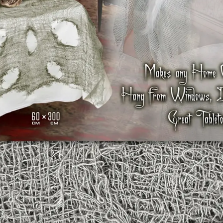
leírás
dekorációként is felhaszná