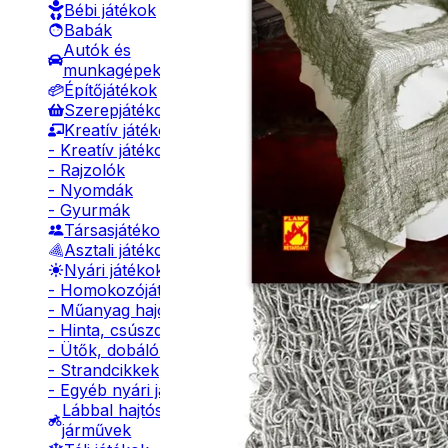
Bébi játékok
Babák
Autók és
munkagépek
Építőjátékok
Szerepjátékok
Kreatív játékok
- Kreatív játékok
- Rajzolók
- Nyomdák
- Gyurmák
Társasjátékok
Asztali játékok
Nyári játékok
- Homokozójátékok
- Műanyag hajók
- Hinta, csúszda
- Ütők, dobálók
- Strandcikkek
- Egyéb nyári játékok
Lábbal hajtós
járművek