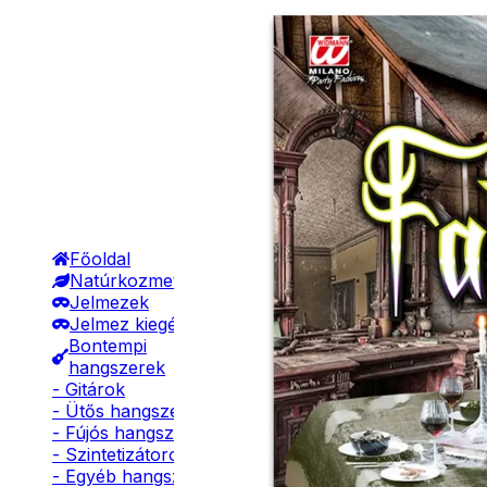
Főoldal
Natúrkozmetikumok
Jelmezek
Jelmez kiegészítők
Bontempi
hangszerek
- Gitárok
- Ütős hangszerek
- Fújós hangszerek
- Szintetizátorok
- Egyéb hangszerek