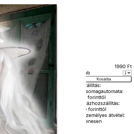
Kapcsolat
Facebook
Ár
1990
Ft
Darab
rítő
Kosárba
Szállítás:
- Csomagautomata:
1190 forinttól
g
- Házhozszállítás:
2190 forinttól
- Személyes átvétel:
ingyenesen
 A Halloween ihlette anyag egyéb