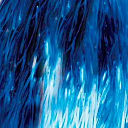
leírás
Te a legszebb a bálban. 1db