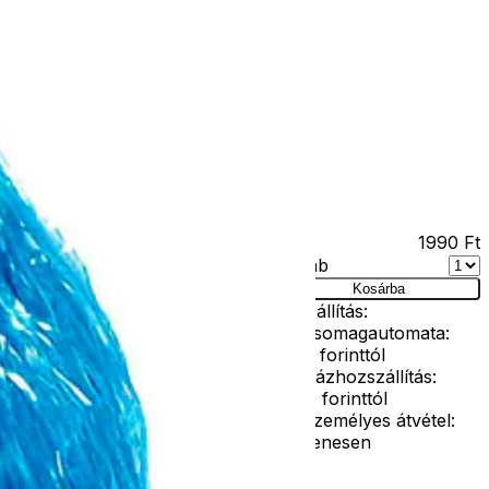
Kapcsolat
Facebook
Ár
1990
Ft
Darab
Kosárba
Szállítás:
- Csomagautomata:
1190 forinttól
ig
- Házhozszállítás:
2190 forinttól
- Személyes átvétel:
ingyenesen
ítője lehet jelmezednek. Legyél