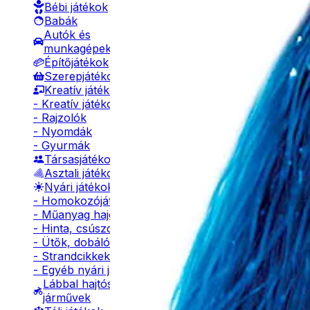
Bébi játékok
Babák
Autók és
munkagépek
Építőjátékok
Szerepjátékok
Kreatív játékok
- Kreatív játékok
- Rajzolók
- Nyomdák
- Gyurmák
Társasjátékok
Asztali játékok
Nyári játékok
- Homokozójátékok
- Műanyag hajók
- Hinta, csúszda
- Ütők, dobálók
- Strandcikkek
- Egyéb nyári játékok
Lábbal hajtós
járművek