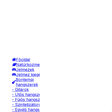
Főoldal
Natúrkozmetikumok
Jelmezek
Jelmez kiegészítők
Bontempi
hangszerek
- Gitárok
- Ütős hangszerek
- Fújós hangszerek
- Szintetizátorok
- Egyéb hangszerek