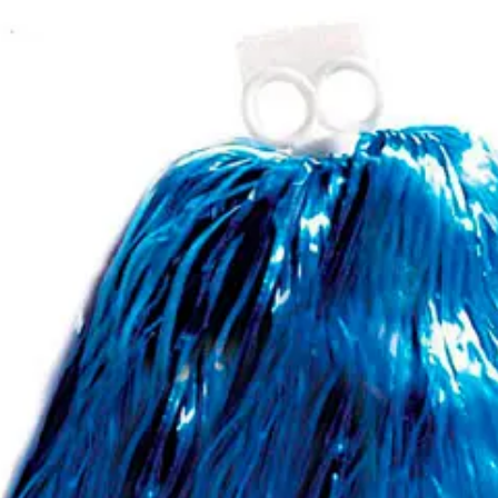
Kategóriák
Márkák
Üzletünk
Pompom
Elérhetőség
Raktáron
Ajánlott
14 éves kortól 99 éves kor
korosztály
Gyártó
Widmann
Cikkszám
w1053L
Rövid leírás
Pompom
Részletes
A pompom tökéletes kiegész