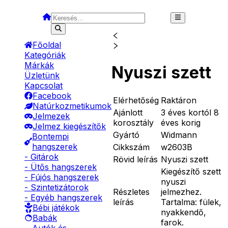
Főoldal
Kategóriák
Márkák
Nyuszi szett
Üzletünk
Kapcsolat
Facebook
Elérhetőség
Raktáron
Natúrkozmetikumok
Ajánlott
3 éves kortól 8
Jelmezek
korosztály
éves korig
Jelmez kiegészítők
Gyártó
Widmann
Bontempi
hangszerek
Cikkszám
w2603B
- Gitárok
Rövid leírás
Nyuszi szett
- Ütős hangszerek
Kiegészítő szett
- Fújós hangszerek
nyuszi
- Szintetizátorok
Részletes
jelmezhez.
- Egyéb hangszerek
leírás
Tartalma: fülek,
Bébi játékok
nyakkendő,
Babák
farok.