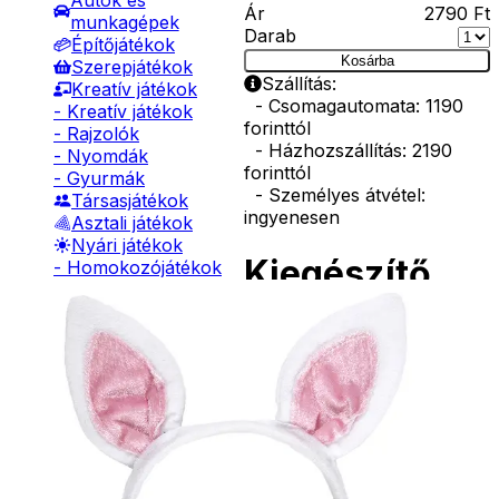
Autók és
Ár
2790
Ft
munkagépek
Darab
Építőjátékok
Kosárba
Szerepjátékok
Szállítás:
Kreatív játékok
- Csomagautomata: 1190
- Kreatív játékok
forinttól
- Rajzolók
- Házhozszállítás: 2190
- Nyomdák
forinttól
- Gyurmák
- Személyes átvétel:
Társasjátékok
ingyenesen
Asztali játékok
Nyári játékok
Kiegészítő
- Homokozójátékok
- Műanyag hajók
termékek
- Hinta, csúszda
- Ütők, dobálók
- Strandcikkek
- Egyéb nyári játékok
Arcfesték
Lábbal hajtós
karakterek
járművek
Téli játékok
1190
Ft