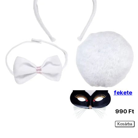
Kosárba
Macska
álarc
990
Ft
Nincs
raktáron
Macska
álarc
fekete
990
Ft
Kosárba