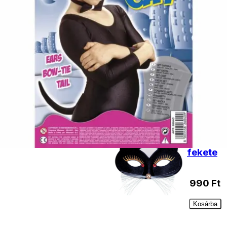
Kosárba
Macska
álarc
990
Ft
Nincs
raktáron
Macska
álarc
fekete
990
Ft
Kosárba