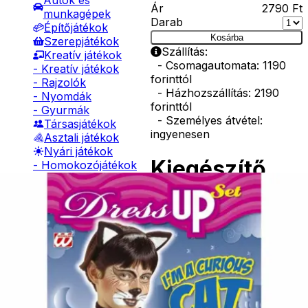
Autók és
Ár
2790
Ft
munkagépek
Darab
Építőjátékok
Kosárba
Szerepjátékok
Szállítás:
Kreatív játékok
- Csomagautomata: 1190
- Kreatív játékok
forinttól
- Rajzolók
- Házhozszállítás: 2190
- Nyomdák
forinttól
- Gyurmák
- Személyes átvétel:
Társasjátékok
ingyenesen
Asztali játékok
Nyári játékok
Kiegészítő
- Homokozójátékok
- Műanyag hajók
termékek
- Hinta, csúszda
- Ütők, dobálók
- Strandcikkek
- Egyéb nyári játékok
Arcfesték
Lábbal hajtós
karakterek
járművek
Téli játékok
1190
Ft