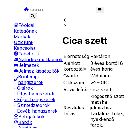
Főoldal
Kategóriák
Márkák
Cica szett
Üzletünk
Kapcsolat
Facebook
Elérhetőség
Raktáron
Natúrkozmetikumok
Ajánlott
3 éves kortól 8
Jelmezek
korosztály
éves korig
Jelmez kiegészítők
Gyártó
Widmann
Bontempi
hangszerek
Cikkszám
w2604C
- Gitárok
Rövid leírás
Cica szett
- Ütős hangszerek
Kiegészítő szett
- Fújós hangszerek
macska
- Szintetizátorok
Részletes
jelmezhez.
- Egyéb hangszerek
leírás
Tartalma: fülek,
Bébi játékok
nyakkendő,
Babák
farok.