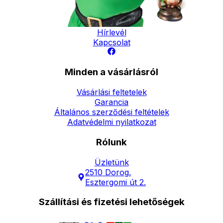
Elérhetőség
Hírlevél
Kapcsolat
Minden a vásárlásról
Vásárlási feltetelek
Garancia
Általános szerződési feltételek
Adatvédelmi nyilatkozat
Rólunk
Üzletünk
2510 Dorog,
Esztergomi út 2.
Szállítási és fizetési lehetőségek