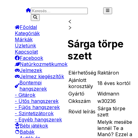
Főoldal
Kategóriák
Márkák
Sárga törpe
Üzletünk
Kapcsolat
szett
Facebook
Natúrkozmetikumok
Jelmezek
Elérhetőség
Raktáron
Jelmez kiegészítők
Ajánlott
Bontempi
18 éves kortól
korosztály
hangszerek
Gyártó
Widmann
- Gitárok
Cikkszám
w30236
- Ütős hangszerek
- Fújós hangszerek
Sárga törpe
Rövid leírás
- Szintetizátorok
szett
- Egyéb hangszerek
Melyik mesébe
Bébi játékok
lennél Te a
Babák
Manó? Ezzel a