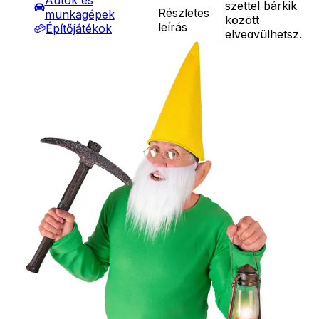
Autók és
szettel bárkik
Részletes
munkagépek
között
leírás
Építőjátékok
elvegyülhetsz.
Szerepjátékok
A szett
Kreatív játékok
tartalma: kalap,
- Kreatív játékok
sapka, szakáll
- Rajzolók
Ár
2790
Ft
- Nyomdák
Darab
- Gyurmák
Kosárba
Társasjátékok
Szállítás:
Asztali játékok
- Csomagautomata: 1190
Nyári játékok
forinttól
- Homokozójátékok
- Házhozszállítás: 2190
- Műanyag hajók
forinttól
- Hinta, csúszda
- Személyes átvétel:
- Ütők, dobálók
ingyenesen
- Strandcikkek
- Egyéb nyári játékok
Lábbal hajtós
járművek
Téli játékok