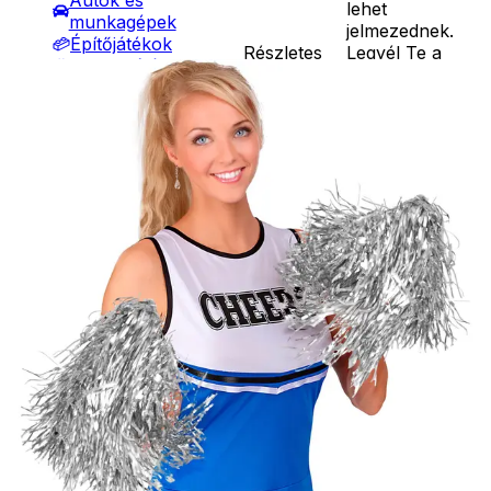
Autók és
lehet
munkagépek
jelmezednek.
Építőjátékok
Részletes
Legyél Te a
Szerepjátékok
leírás
legszebb a
Kreatív játékok
bálban. Ezüst
- Kreatív játékok
metál pompom
- Rajzolók
fogantyúval. 2
- Nyomdák
db-os
- Gyurmák
kiszerelés.
Társasjátékok
Ár
1190
Ft
Asztali játékok
Darab
Nyári játékok
Kosárba
- Homokozójátékok
Szállítás:
- Műanyag hajók
- Csomagautomata: 1190
- Hinta, csúszda
forinttól
- Ütők, dobálók
- Házhozszállítás: 2190
- Strandcikkek
forinttól
- Egyéb nyári játékok
- Személyes átvétel:
Lábbal hajtós
ingyenesen
járművek
Téli játékok