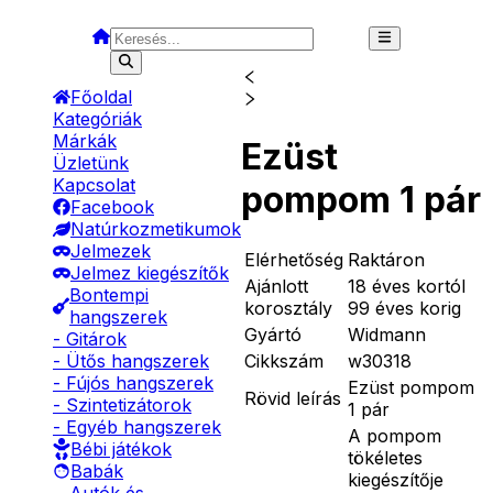
Főoldal
Kategóriák
Márkák
Ezüst
Üzletünk
Kapcsolat
pompom 1 pár
Facebook
Natúrkozmetikumok
Jelmezek
Elérhetőség
Raktáron
Jelmez kiegészítők
Ajánlott
18 éves kortól
Bontempi
korosztály
99 éves korig
hangszerek
Gyártó
Widmann
- Gitárok
Cikkszám
w30318
- Ütős hangszerek
- Fújós hangszerek
Ezüst pompom
Rövid leírás
- Szintetizátorok
1 pár
- Egyéb hangszerek
A pompom
Bébi játékok
tökéletes
Babák
kiegészítője