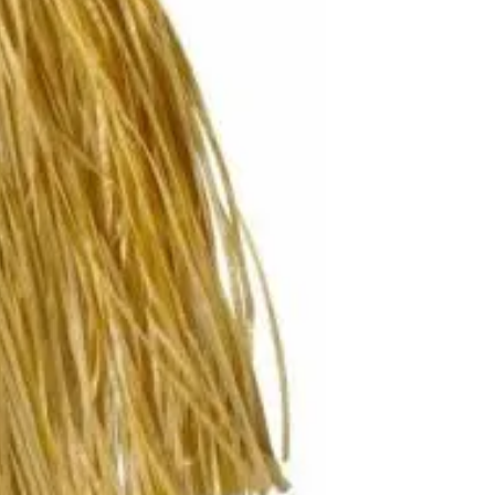
ra! Natúr színű fűszoknya.