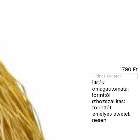
Kapcsolat
Facebook
Ár
1790
Ft
Nincs raktáron
Szállítás:
- Csomagautomata:
1190 forinttól
- Házhozszállítás:
2190 forinttól
- Személyes átvétel:
g
ingyenesen