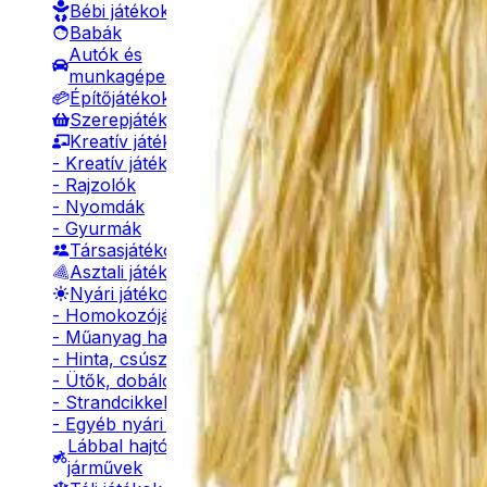
Bébi játékok
Babák
Autók és
munkagépek
Kiegészítő te
Építőjátékok
Szerepjátékok
Kreatív játékok
- Kreatív játékok
- Rajzolók
- Nyomdák
- Gyurmák
Társasjátékok
Asztali játékok
Nyári játékok
- Homokozójátékok
- Műanyag hajók
- Hinta, csúszda
- Ütők, dobálók
- Strandcikkek
Ba
Afro paróka
- Egyéb nyári játékok
Lábbal hajtós
járművek
2490
Ft