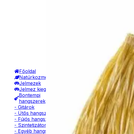
Főoldal
Natúrkozmetikumok
Jelmezek
Jelmez kiegészítők
Bontempi
hangszerek
- Gitárok
- Ütős hangszerek
- Fújós hangszerek
- Szintetizátorok
- Egyéb hangszerek