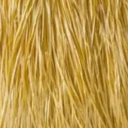
Részletes
Egészítsd ki jelmezed a bál
leírás
rmékek
rna testfesték
Színes Hawai szett
990
Ft
990
Ft