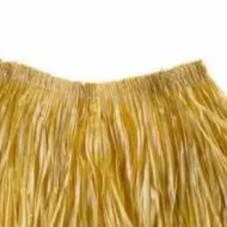
Kategóriák
Márkák
Üzletünk
Fűszoknya
Elérhetőség
Nincs raktáron
Értesítés
Értesíts ha elérhető
Ajánlott
18 éves kortól 99 éves kori
korosztály
Gyártó
Widmann
Cikkszám
w3380H
Rövid leírás
Fűszoknya