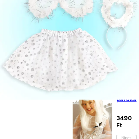
590
Ft
Kosárba
Tündérpálca
3D-s
990
Ft
Nincs raktáron
Angyal
paróka
3490
Ft
Nincs