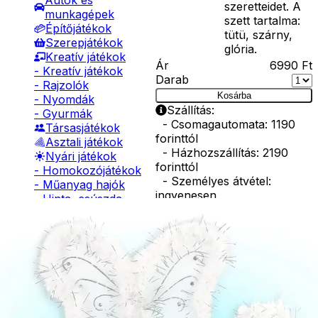
Autók és
szeretteidet. A
munkagépek
szett tartalma:
Építőjátékok
tütü, szárny,
Szerepjátékok
glória.
Kreatív játékok
Ár
6990
Ft
- Kreatív játékok
Darab
- Rajzolók
Kosárba
- Nyomdák
Szállítás:
- Gyurmák
- Csomagautomata: 1190
Társasjátékok
forinttól
Asztali játékok
- Házhozszállítás: 2190
Nyári játékok
forinttól
- Homokozójátékok
- Személyes átvétel:
- Műanyag hajók
ingyenesen
- Hinta, csúszda
- Ütők, dobálók
Kiegészítő
- Strandcikkek
- Egyéb nyári játékok
termékek
Lábbal hajtós
járművek
Téli játékok
Tündérpálca