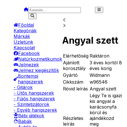
Főoldal
Kategóriák
Márkák
Angyal szett
Üzletünk
Kapcsolat
Facebook
Elérhetőség
Raktáron
Natúrkozmetikumok
Ajánlott
3 éves kortól 8
Jelmezek
korosztály
éves korig
Jelmez kiegészítők
Gyártó
Widmann
Bontempi
hangszerek
Cikkszám
w96546
- Gitárok
Rövid leírás
Angyal szett
- Ütős hangszerek
Légy Te is igazi
- Fújós hangszerek
kis angyal a
- Szintetizátorok
karácsonyfa
- Egyéb hangszerek
körül és
Bébi játékok
Részletes
ajándékozd
Babák
leírás
meg