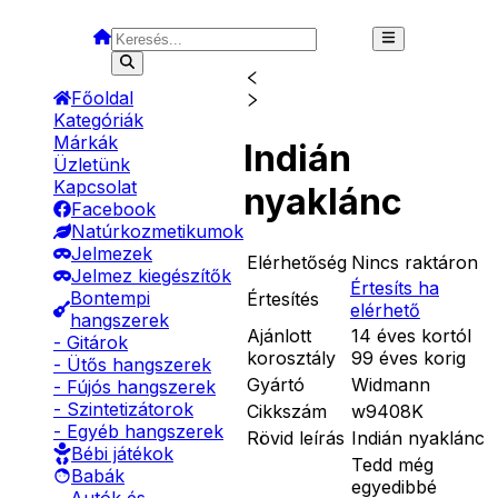
Főoldal
Kategóriák
Márkák
Indián
Üzletünk
Kapcsolat
nyaklánc
Facebook
Natúrkozmetikumok
Jelmezek
Elérhetőség
Nincs raktáron
Jelmez kiegészítők
Értesíts ha
Bontempi
Értesítés
elérhető
hangszerek
Ajánlott
14 éves kortól
- Gitárok
korosztály
99 éves korig
- Ütős hangszerek
Gyártó
Widmann
- Fújós hangszerek
- Szintetizátorok
Cikkszám
w9408K
- Egyéb hangszerek
Rövid leírás
Indián nyaklánc
Bébi játékok
Tedd még
Babák
egyedibbé