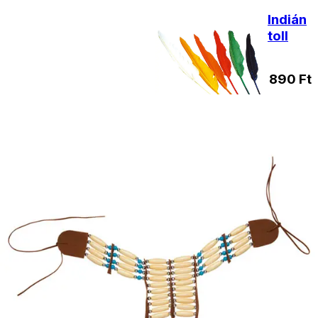
Indián
toll
890
Ft
Nincs
raktáron
Natív
indián
fejdísz
790
Ft
Nincs
raktáron
Indián
karkötő