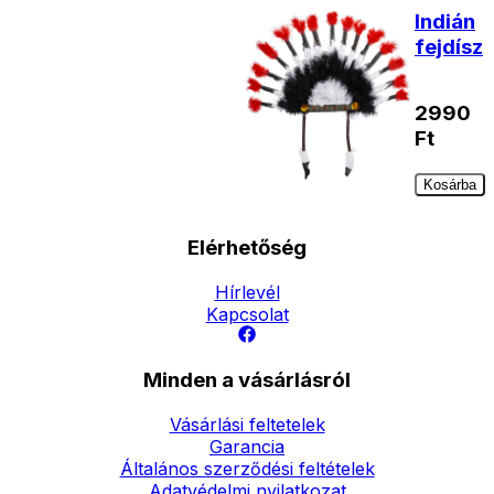
Indián
fejdísz
2990
Ft
Kosárba
Elérhetőség
Hírlevél
Kapcsolat
Minden a vásárlásról
Vásárlási feltetelek
Garancia
Általános szerződési feltételek
Adatvédelmi nyilatkozat