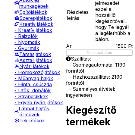
Autók és
jelmezedet
munkagépek
ezzel a
Részletes
Építőjátékok
hozzáillő
leírás
Szerepjátékok
kiegészítővel,
Kreatív játékok
hogy Te legyél
- Kreatív játékok
a legélethűbb a
- Rajzolók
bálon.
- Nyomdák
Ár
1590
Ft
- Gyurmák
Nincs raktáron
Társasjátékok
Szállítás:
Asztali játékok
- Csomagautomata: 1190
Nyári játékok
forinttól
- Homokozójátékok
- Házhozszállítás: 2190
- Műanyag hajók
forinttól
- Hinta, csúszda
- Személyes átvétel:
- Ütők, dobálók
ingyenesen
- Strandcikkek
- Egyéb nyári játékok
Kiegészítő
Lábbal hajtós
járművek
termékek
Téli játékok