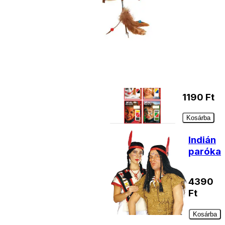
1190
Ft
Kosárba
Arcfesték
1190
Ft
Kosárba
Indián
paróka
4390
Ft
Kosárba