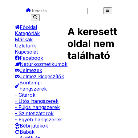
Főoldal
A keresett
Kategóriák
Márkák
oldal nem
Üzletünk
Kapcsolat
található
Facebook
Natúrkozmetikumok
Jelmezek
Jelmez kiegészítők
Bontempi
hangszerek
- Gitárok
- Ütős hangszerek
- Fújós hangszerek
- Szintetizátorok
- Egyéb hangszerek
Bébi játékok
Babák