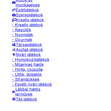
Autók és
munkagépek
Építőjátékok
Szerepjátékok
Kreatív játékok
- Kreatív játékok
- Rajzolók
- Nyomdák
- Gyurmák
Társasjátékok
Asztali játékok
Nyári játékok
- Homokozójátékok
- Műanyag hajók
- Hinta, csúszda
- Ütők, dobálók
- Strandcikkek
- Egyéb nyári játékok
Lábbal hajtós
járművek
Téli játékok