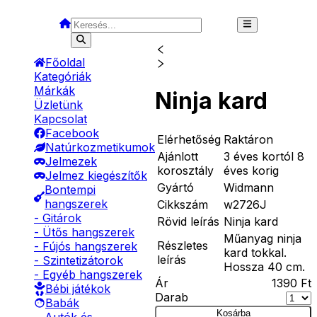
Főoldal
Kategóriák
Márkák
Ninja kard
Üzletünk
Kapcsolat
Facebook
Elérhetőség
Raktáron
Natúrkozmetikumok
Ajánlott
3 éves kortól 8
Jelmezek
korosztály
éves korig
Jelmez kiegészítők
Gyártó
Widmann
Bontempi
hangszerek
Cikkszám
w2726J
- Gitárok
Rövid leírás
Ninja kard
- Ütős hangszerek
Műanyag ninja
Részletes
- Fújós hangszerek
kard tokkal.
leírás
- Szintetizátorok
Hossza 40 cm.
- Egyéb hangszerek
Ár
1390
Ft
Bébi játékok
Darab
Babák
Kosárba