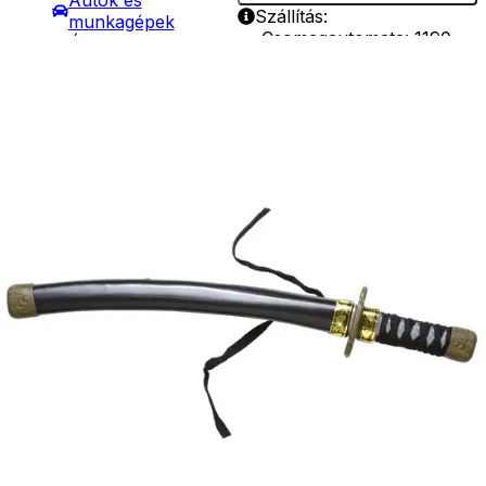
Autók és
Szállítás:
munkagépek
- Csomagautomata: 1190
Építőjátékok
forinttól
Szerepjátékok
- Házhozszállítás: 2190
Kreatív játékok
forinttól
- Kreatív játékok
- Személyes átvétel:
- Rajzolók
ingyenesen
- Nyomdák
- Gyurmák
Társasjátékok
Asztali játékok
Nyári játékok
- Homokozójátékok
- Műanyag hajók
- Hinta, csúszda
- Ütők, dobálók
- Strandcikkek
- Egyéb nyári játékok
Lábbal hajtós
járművek
Téli játékok