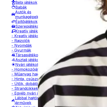
Bébi játékok
Kiegészítő te
Babák
Autók és
munkagépek
Építőjátékok
Szerepjátékok
Kreatív játékok
- Kreatív játékok
- Rajzolók
- Nyomdák
- Gyurmák
Társasjátékok
Asztali játékok
Nyári játékok
- Homokozójátékok
Fém bilincs
- Műanyag hajók
- Hinta, csúszda
- Ütők, dobálók
1190
Ft
- Strandcikkek
- Egyéb nyári játékok
Lábbal hajtós
Kosárba
járművek