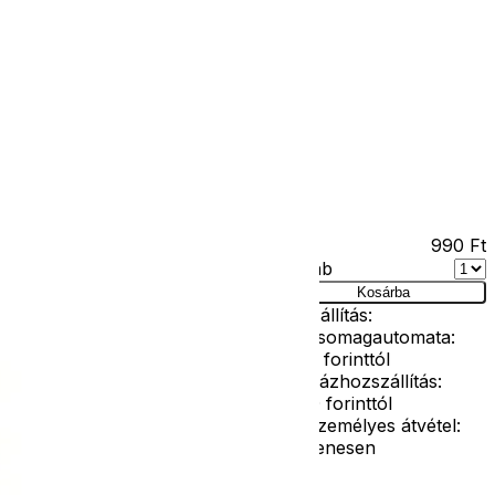
Kapcsolat
Facebook
Ár
990
Ft
Darab
Kosárba
Szállítás:
- Csomagautomata:
1190 forinttól
es korig
- Házhozszállítás:
2190 forinttól
- Személyes átvétel:
ingyenesen
textil rab sapka jelmezekhez.