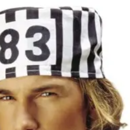
Kategóriák
Márkák
Üzletünk
Rab sapka
Elérhetőség
Raktáron
Ajánlott korosztály
18 éves kortól 99 év
Gyártó
Widmann
Cikkszám
w3404C
Rövid leírás
Rab sapka
Részletes leírás
Fekete-fehér csíkos 