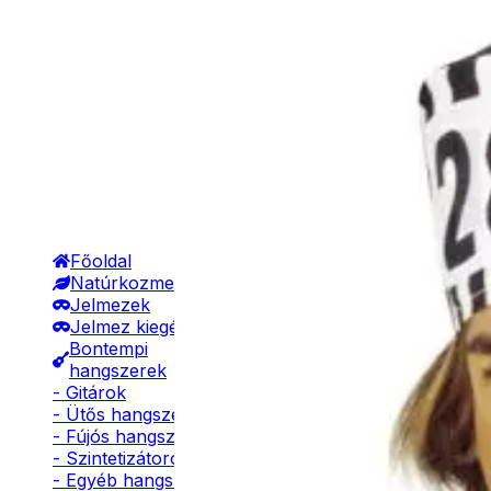
Főoldal
Natúrkozmetikumok
Jelmezek
Jelmez kiegészítők
Bontempi
hangszerek
- Gitárok
- Ütős hangszerek
- Fújós hangszerek
- Szintetizátorok
- Egyéb hangszerek