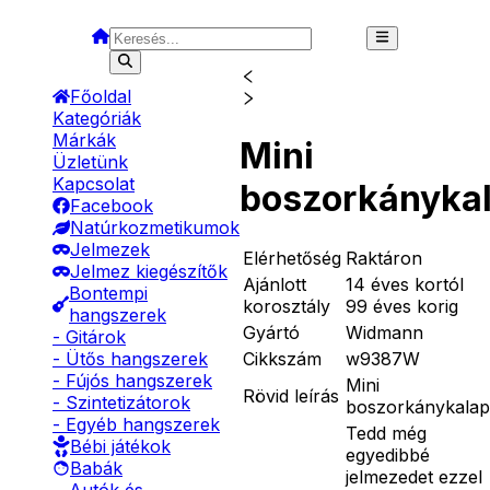
Főoldal
Kategóriák
Márkák
Mini
Üzletünk
Kapcsolat
boszorkányka
Facebook
Natúrkozmetikumok
Jelmezek
Elérhetőség
Raktáron
Jelmez kiegészítők
Ajánlott
14 éves kortól
Bontempi
korosztály
99 éves korig
hangszerek
Gyártó
Widmann
- Gitárok
Cikkszám
w9387W
- Ütős hangszerek
- Fújós hangszerek
Mini
Rövid leírás
- Szintetizátorok
boszorkánykalap
- Egyéb hangszerek
Tedd még
Bébi játékok
egyedibbé
Babák
jelmezedet ezzel