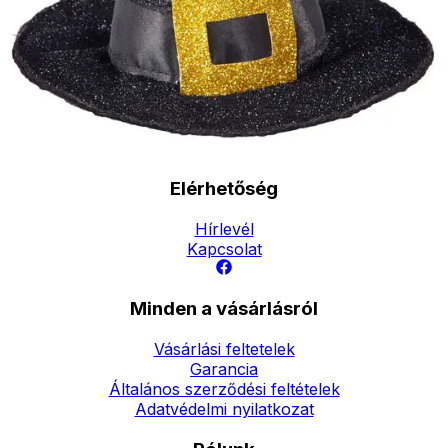
Boszorkányseprű
lila
2290
Ft
Kosárba
Elérhetőség
Hírlevél
Kapcsolat
Minden a vásárlásról
Vásárlási feltetelek
Garancia
Általános szerződési feltételek
Adatvédelmi nyilatkozat