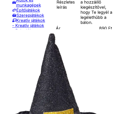
Autók és
Részletes
a hozzáillő
munkagépek
leírás
kiegészítővel,
Építőjátékok
hogy Te legyél a
Szerepjátékok
legélethűbb a
Kreatív játékok
bálon.
- Kreatív játékok
Ár
890
Ft
- Rajzolók
Darab
- Nyomdák
Kosárba
- Gyurmák
Szállítás:
Társasjátékok
- Csomagautomata: 1190
Asztali játékok
forinttól
Nyári játékok
- Házhozszállítás: 2190
- Homokozójátékok
forinttól
- Műanyag hajók
- Személyes átvétel:
- Hinta, csúszda
ingyenesen
- Ütők, dobálók
- Strandcikkek
Kiegészítő
- Egyéb nyári játékok
Lábbal hajtós
termékek
járművek
Téli játékok