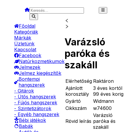
Főoldal
Kategóriák
Márkák
Varázsló
Üzletünk
Kapcsolat
paróka és
Facebook
Natúrkozmetikumok
szakáll
Jelmezek
Jelmez kiegészítők
Bontempi
Elérhetőség
Raktáron
hangszerek
Ajánlott
3 éves kortól
- Gitárok
korosztály
99 éves korig
- Ütős hangszerek
Gyártó
Widmann
- Fújós hangszerek
Cikkszám
w74600
- Szintetizátorok
- Egyéb hangszerek
Varázsló
Bébi játékok
Rövid leírás
paróka és
Babák
szakáll