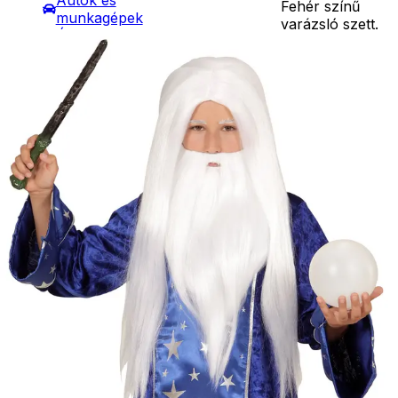
Autók és
Fehér színű
munkagépek
varázsló szett.
Építőjátékok
Részletes
Tartalma:
Szerepjátékok
leírás
hosszú
Kreatív játékok
egyenes haj,
- Kreatív játékok
dús szakáll.
- Rajzolók
Ár
5990
Ft
- Nyomdák
Darab
- Gyurmák
Kosárba
Társasjátékok
Szállítás:
Asztali játékok
- Csomagautomata: 1190
Nyári játékok
forinttól
- Homokozójátékok
- Házhozszállítás: 2190
- Műanyag hajók
forinttól
- Hinta, csúszda
- Személyes átvétel:
- Ütők, dobálók
ingyenesen
- Strandcikkek
- Egyéb nyári játékok
Lábbal hajtós
járművek
Téli játékok