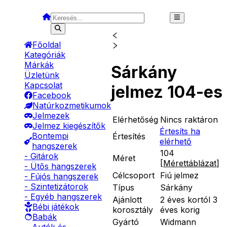
Főoldal
Kategóriák
Márkák
Sárkány
Üzletünk
Kapcsolat
jelmez 104-es
Facebook
Natúrkozmetikumok
Jelmezek
Elérhetőség
Nincs raktáron
Jelmez kiegészítők
Értesíts ha
Bontempi
Értesítés
elérhető
hangszerek
104
- Gitárok
Méret
[
Mérettáblázat
]
- Ütős hangszerek
Célcsoport
Fiú jelmez
- Fújós hangszerek
- Szintetizátorok
Típus
Sárkány
- Egyéb hangszerek
Ajánlott
2 éves kortól 3
Bébi játékok
korosztály
éves korig
Babák
Gyártó
Widmann