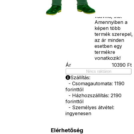
bajusz, műanyag
korona, esernyő,
vasvilla, stb.
Amennyiben a
képen több
termék szerepel,
az ár minden
esetben egy
termékre
vonatkozik!
Ár
10390
Ft
Nincs raktáron
Szállítás:
- Csomagautomata: 1190
forinttól
- Házhozszállítás: 2190
forinttól
- Személyes átvétel:
ingyenesen
Elérhetőség