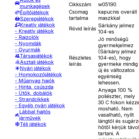
Autók és
Cikkszám
w05190
munkagépek
Csomag
kapucnis overáll
Építőjátékok
tartalma
maszkkal
Szerepjátékok
Kreatív játékok
Sárkány jelmez
Rövid leírás
- Kreatív játékok
104-es
- Rajzolók
Jó minőségű
- Nyomdák
gyermekjelmez
- Gyurmák
(Sárkány jelmez
Társasjátékok
Részletes
104-es), hogy
Asztali játékok
leírás
gyermeke mindig
Nyári játékok
új és változatos
- Homokozójátékok
egyéniség
- Műanyag hajók
lehessen.
- Hinta, csúszda
Anyaga 100 %
- Ütők, dobálók
poliészter, mely
- Strandcikkek
30 C fokon kézze
- Egyéb nyári játékok
mosható. Nem
Lábbal hajtós
vasalható, nyílt
járművek
lángtól és sugár
Téli játékok
hőtől kérjük távo
tartani. A