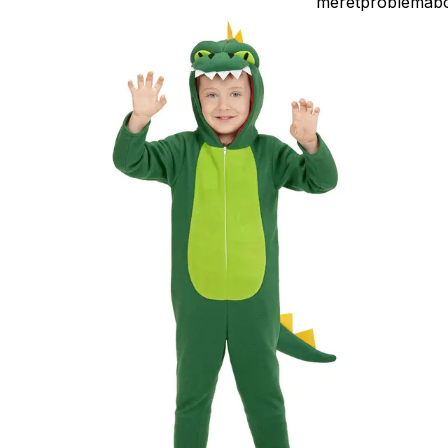
méretproblémáb
adódó
jelmezcserénél a
postaköltségek a
vevőt terhelik!
Jelmezcserénél 
postaköltséget
csak minőségi
probléma esetén
tudjuk átvállalni.
Tájékoztatjuk
kedves
Egyéb
vásárlóinkat, ho
a jelmezek nem
tartalmazzák a
kiegészítőket, mi
például harisnya,
ékszer, cipő,
paróka, kesztyű,
kardok, kemény
kalapok,
varázspálca,
seprű, szakáll,