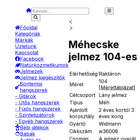
Főoldal
Kategóriák
Márkák
Méhecske
Üzletünk
Kapcsolat
jelmez 104-es
Facebook
Natúrkozmetikumok
Jelmezek
Elérhetőség
Raktáron
Jelmez kiegészítők
104
Bontempi
Méret
[
Mérettáblázat
]
hangszerek
Célcsoport
Lány jelmez
- Gitárok
Típus
Méh
- Ütős hangszerek
- Fújós hangszerek
Ajánlott
2 éves kortól 3
- Szintetizátorok
korosztály
éves korig
- Egyéb hangszerek
Gyártó
Widmann
Bébi játékok
Cikkszám
w36008
Babák
Csomag
A jelmez overál,