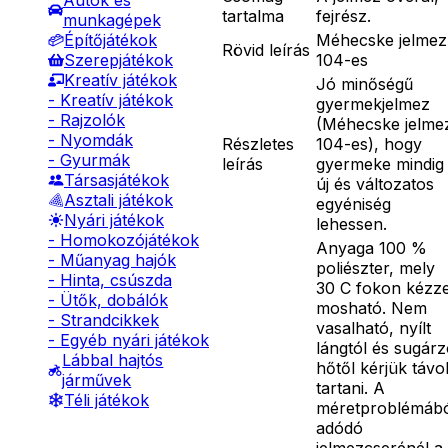
Autók és
tartalma
fejrész.
munkagépek
Méhecske jelmez
Építőjátékok
Rövid leírás
104-es
Szerepjátékok
Kreatív játékok
Jó minőségű
- Kreatív játékok
gyermekjelmez
- Rajzolók
(Méhecske jelme
- Nyomdák
Részletes
104-es), hogy
- Gyurmák
leírás
gyermeke mindig
Társasjátékok
új és változatos
Asztali játékok
egyéniség
Nyári játékok
lehessen.
- Homokozójátékok
Anyaga 100 %
- Műanyag hajók
poliészter, mely
- Hinta, csúszda
30 C fokon kézze
- Ütők, dobálók
mosható. Nem
- Strandcikkek
vasalható, nyílt
- Egyéb nyári játékok
lángtól és sugár
Lábbal hajtós
hőtől kérjük távo
járművek
tartani. A
Téli játékok
méretproblémáb
adódó
jelmezcserénél a