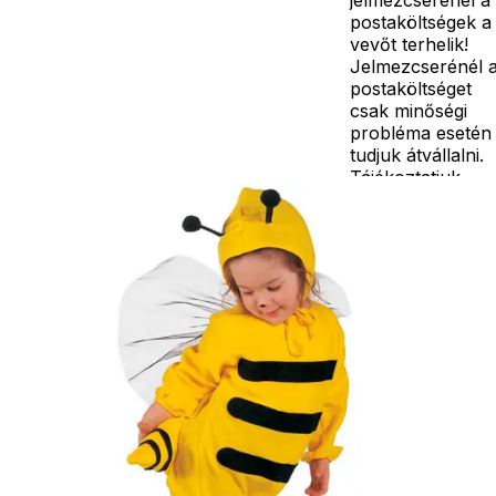
postaköltségek a
vevőt terhelik!
Jelmezcserénél 
postaköltséget
csak minőségi
probléma esetén
tudjuk átvállalni.
Tájékoztatjuk
kedves
Egyéb
vásárlóinkat, ho
a jelmezek nem
tartalmazzák a
kiegészítőket, mi
például harisnya,
ékszer, cipő,
paróka, kesztyű,
kardok, kemény
kalapok,
varázspálca,
seprű, szakáll,
bajusz, műanyag
korona, esernyő,