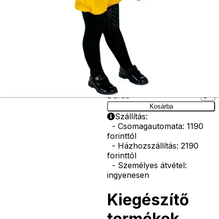
vasvilla, stb.
Amennyiben a
képen több
termék szerepel,
az ár minden
esetben egy
termékre
vonatkozik!
Ár
6590
Ft
Darab
Kosárba
Szállítás:
- Csomagautomata: 1190
forinttól
- Házhozszállítás: 2190
forinttól
- Személyes átvétel:
ingyenesen
Kiegészítő
termékek