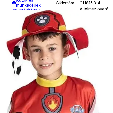
Autók és
Cikkszám
C11815.3-4
munkagépek
A jelmez overál,
Építőjátékok
Csomag
sapka. Mérete
Szerepjátékok
tartalma
válltól lábig 90
Kreatív játékok
cm.
- Kreatív játékok
Mancs őrjárat -
- Rajzolók
Rövid leírás
Marshall jelmez 
- Nyomdák
4 év
- Gyurmák
Társasjátékok
Jó minőségű
Asztali játékok
gyermekjelmez
Nyári játékok
(Mancs őrjárat -
- Homokozójátékok
Marshall jelmez 
Részletes
- Műanyag hajók
4 év), hogy
leírás
- Hinta, csúszda
gyermeke mindig
- Ütők, dobálók
új és változatos
- Strandcikkek
egyéniség
- Egyéb nyári játékok
lehessen.
Lábbal hajtós
Anyaga 100 %
járművek
poliészter, mely
Téli játékok
30 C fokon kézze
mosható. Nem
vasalható, nyílt