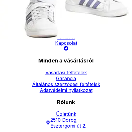
- Személyes átvétel:
ingyenesen
Elérhetőség
Hírlevél
Kapcsolat
Minden a vásárlásról
Vásárlási feltetelek
Garancia
Általános szerződési feltételek
Adatvédelmi nyilatkozat
Rólunk
Üzletünk
2510 Dorog,
Esztergomi út 2.