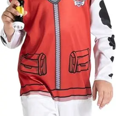
lángtól és sugár
hőtől kérjük távo
tartani. A
méretproblémáb
adódó
jelmezcserénél a
postaköltségek a
vevőt terhelik!
Jelmezcserénél 
postaköltséget
csak minőségi
probléma esetén
tudjuk átvállalni.
Tájékoztatjuk
kedves
Egyéb
vásárlóinkat, ho
a jelmezek nem
tartalmazzák a
kiegészítőket, mi
például harisnya,
ékszer, cipő,
paróka, kesztyű,