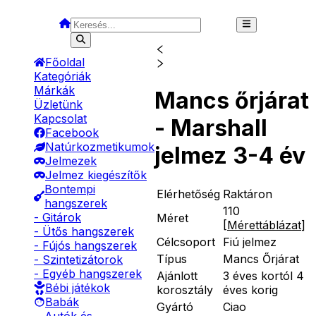
Főoldal
Kategóriák
Márkák
Mancs őrjárat
Üzletünk
Kapcsolat
- Marshall
Facebook
Natúrkozmetikumok
jelmez 3-4 év
Jelmezek
Jelmez kiegészítők
Bontempi
Elérhetőség
Raktáron
hangszerek
110
- Gitárok
Méret
[
Mérettáblázat
]
- Ütős hangszerek
Célcsoport
Fiú jelmez
- Fújós hangszerek
Típus
Mancs Őrjárat
- Szintetizátorok
- Egyéb hangszerek
Ajánlott
3 éves kortól 4
Bébi játékok
korosztály
éves korig
Babák
Gyártó
Ciao