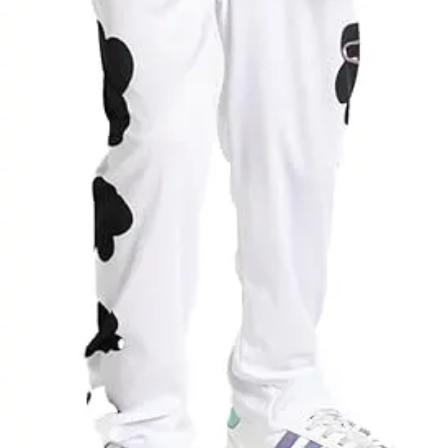
kardok, kemény
kalapok,
varázspálca,
seprű, szakáll,
bajusz, műanyag
korona, esernyő,
vasvilla, stb.
Amennyiben a
képen több
termék szerepel,
az ár minden
esetben egy
termékre
vonatkozik!
Ár
11100
Ft
Darab
Kosárba
Szállítás:
- Csomagautomata: 1190
forinttól
- Házhozszállítás: 2190
forinttól