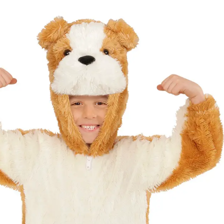
Kategóriák
Márkák
Üzletünk
Plüss bulldog jelme
Elérhetőség
Nincs raktáron
Értesítés
Értesíts ha elérhető
Méret
110
[
Mérettáblázat
]
Célcsoport
Fiú jelmez
Típus
Kutya
Ajánlott
3 éves kortól 4 éves korig
korosztály