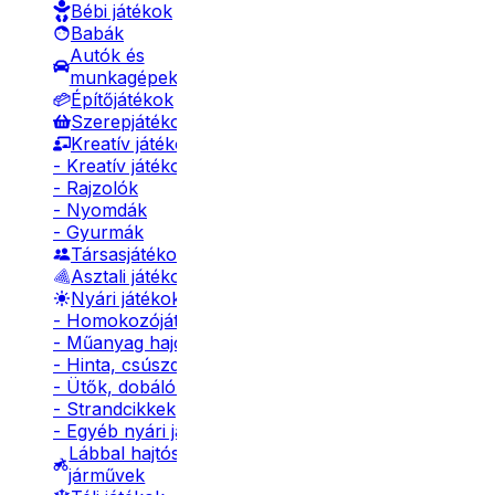
Bébi játékok
Babák
Autók és
munkagépek
Építőjátékok
Szerepjátékok
Kreatív játékok
- Kreatív játékok
- Rajzolók
- Nyomdák
- Gyurmák
Társasjátékok
Asztali játékok
Nyári játékok
- Homokozójátékok
- Műanyag hajók
- Hinta, csúszda
- Ütők, dobálók
- Strandcikkek
- Egyéb nyári játékok
Lábbal hajtós
járművek