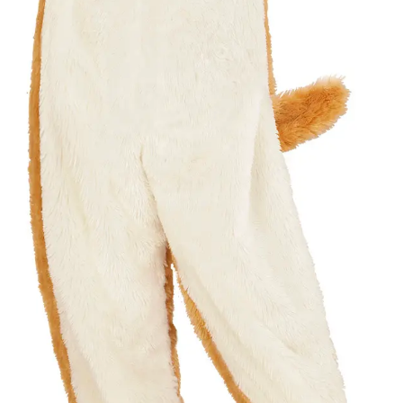
Gyártó
Widmann
Cikkszám
w98083
Csomag
kapucnis overál.
tartalma
Rövid leírás
Plüss bulldog jelmez 113-as
Részletes
Jó minőségű gyermekjelmez 
leírás
hogy gyermeke mindig új és
Anyaga 100 % poliészter, 
Nem vasalható, nyílt lángtó
tartani. A méretproblémábó
postaköltségek a vevőt ter
postaköltséget csak minősé
átvállalni. Tájékoztatjuk ke
Egyéb
jelmezek nem tartalmazzák 
harisnya, ékszer, cipő, pa
kalapok, varázspálca, sepr
korona, esernyő, vasvilla,
termék szerepel, az ár mi
vonatkozik!