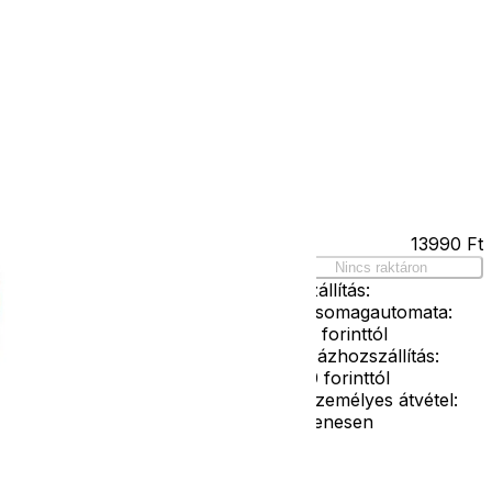
Kapcsolat
Facebook
Ár
13990
Ft
z 113-as
Nincs raktáron
Szállítás:
- Csomagautomata:
1190 forinttól
- Házhozszállítás:
2190 forinttól
- Személyes átvétel:
ingyenesen