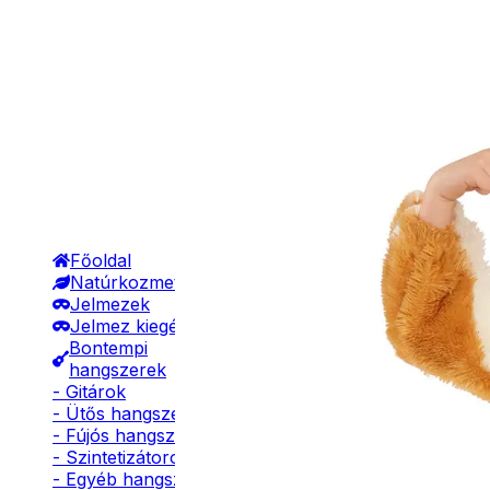
Főoldal
Natúrkozmetikumok
Jelmezek
Jelmez kiegészítők
Bontempi
hangszerek
- Gitárok
- Ütős hangszerek
- Fújós hangszerek
- Szintetizátorok
- Egyéb hangszerek