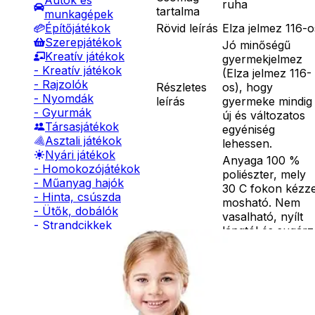
Autók és
ruha
tartalma
munkagépek
Rövid leírás
Elza jelmez 116-o
Építőjátékok
Szerepjátékok
Jó minőségű
Kreatív játékok
gyermekjelmez
- Kreatív játékok
(Elza jelmez 116-
- Rajzolók
Részletes
os), hogy
- Nyomdák
leírás
gyermeke mindig
- Gyurmák
új és változatos
Társasjátékok
egyéniség
Asztali játékok
lehessen.
Nyári játékok
Anyaga 100 %
- Homokozójátékok
poliészter, mely
- Műanyag hajók
30 C fokon kézze
- Hinta, csúszda
mosható. Nem
- Ütők, dobálók
vasalható, nyílt
- Strandcikkek
lángtól és sugár
- Egyéb nyári játékok
hőtől kérjük távo
Lábbal hajtós
tartani. A
járművek
méretproblémáb
Téli játékok
adódó
jelmezcserénél a
postaköltségek a