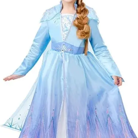
vevőt terhelik!
Jelmezcserénél 
postaköltséget
csak minőségi
probléma esetén
tudjuk átvállalni.
Tájékoztatjuk
kedves
Egyéb
vásárlóinkat, ho
a jelmezek nem
tartalmazzák a
kiegészítőket, mi
például harisnya,
ékszer, cipő,
paróka, kesztyű,
kardok, kemény
kalapok,
varázspálca,
seprű, szakáll,
bajusz, műanyag
korona, esernyő,
vasvilla, stb.