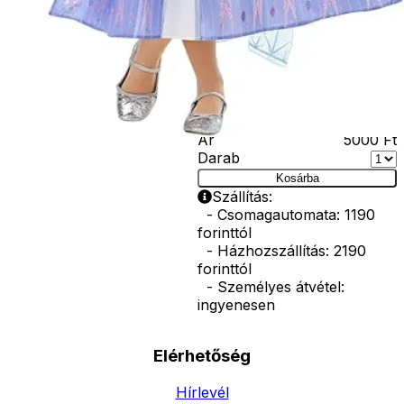
Amennyiben a
képen több
termék szerepel,
az ár minden
esetben egy
termékre
vonatkozik!
Ár
5000
Ft
Darab
Kosárba
Szállítás:
- Csomagautomata: 1190
forinttól
- Házhozszállítás: 2190
forinttól
- Személyes átvétel:
ingyenesen
Elérhetőség
Hírlevél