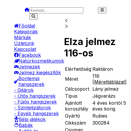
Főoldal
Kategóriák
Márkák
Elza jelmez
Üzletünk
Kapcsolat
116-os
Facebook
Natúrkozmetikumok
Jelmezek
Elérhetőség
Raktáron
Jelmez kiegészítők
116
Bontempi
Méret
[
Mérettáblázat
]
hangszerek
Célcsoport
Lány jelmez
- Gitárok
Típus
Jégvarázs
- Ütős hangszerek
- Fújós hangszerek
Ajánlott
4 éves kortól 5
- Szintetizátorok
korosztály
éves korig
- Egyéb hangszerek
Gyártó
Rubies
Bébi játékok
Cikkszám
300284
Babák
Csomag