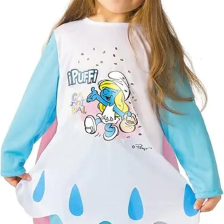
postaköltségek a
vevőt terhelik!
Jelmezcserénél 
postaköltséget
csak minőségi
probléma esetén
tudjuk átvállalni.
Tájékoztatjuk
kedves
Egyéb
vásárlóinkat, ho
a jelmezek nem
tartalmazzák a
kiegészítőket, mi
például harisnya,
ékszer, cipő,
paróka, kesztyű,
kardok, kemény
kalapok,
varázspálca,
seprű, szakáll,
bajusz, műanyag
korona, esernyő,