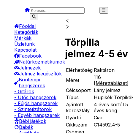
Főoldal
Kategóriák
Márkák
Törpilla
Üzletünk
Kapcsolat
jelmez 4-5 év
Facebook
Natúrkozmetikumok
Jelmezek
Elérhetőség
Raktáron
Jelmez kiegészítők
116
Bontempi
Méret
[
Mérettáblázat
]
hangszerek
Célcsoport
Lány jelmez
- Gitárok
Típus
Hupikék Törpiké
- Ütős hangszerek
- Fújós hangszerek
Ajánlott
4 éves kortól 5
- Szintetizátorok
korosztály
éves korig
- Egyéb hangszerek
Gyártó
Ciao
Bébi játékok
Cikkszám
C14592.4-5
Babák
Csomag