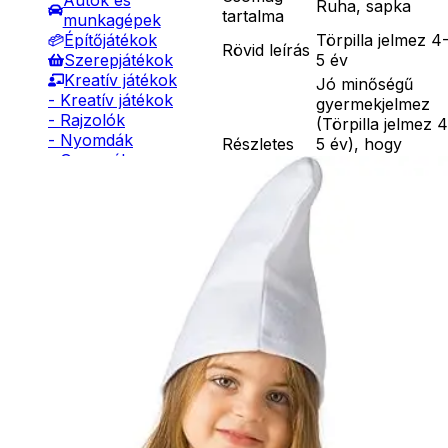
Autók és
Ruha, sapka
tartalma
munkagépek
Törpilla jelmez 4
Építőjátékok
Rövid leírás
5 év
Szerepjátékok
Kreatív játékok
Jó minőségű
- Kreatív játékok
gyermekjelmez
- Rajzolók
(Törpilla jelmez 4
- Nyomdák
Részletes
5 év), hogy
- Gyurmák
leírás
gyermeke mindig
Társasjátékok
új és változatos
Asztali játékok
egyéniség
Nyári játékok
lehessen.
- Homokozójátékok
Anyaga 100 %
- Műanyag hajók
poliészter, mely
- Hinta, csúszda
30 C fokon kézze
- Ütők, dobálók
mosható. Nem
- Strandcikkek
vasalható, nyílt
- Egyéb nyári játékok
lángtól és sugár
Lábbal hajtós
hőtől kérjük távo
járművek
tartani. A
Téli játékok
méretproblémáb
adódó
jelmezcserénél a