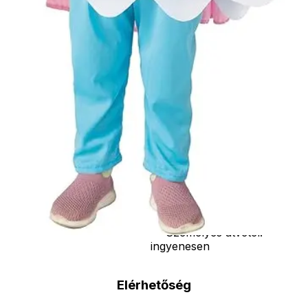
vasvilla, stb.
Amennyiben a
képen több
termék szerepel,
az ár minden
esetben egy
termékre
vonatkozik!
Ár
9990
Ft
Darab
Kosárba
Szállítás:
- Csomagautomata: 1190
forinttól
- Házhozszállítás: 2190
forinttól
- Személyes átvétel:
ingyenesen
Elérhetőség