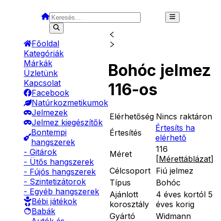
Főoldal
Kategóriák
Márkák
Bohóc jelmez
Üzletünk
Kapcsolat
116-os
Facebook
Natúrkozmetikumok
Jelmezek
Elérhetőség
Nincs raktáron
Jelmez kiegészítők
Értesíts ha
Bontempi
Értesítés
elérhető
hangszerek
116
- Gitárok
Méret
[
Mérettáblázat
]
- Ütős hangszerek
Célcsoport
Fiú jelmez
- Fújós hangszerek
- Szintetizátorok
Típus
Bohóc
- Egyéb hangszerek
Ajánlott
4 éves kortól 5
Bébi játékok
korosztály
éves korig
Babák
Gyártó
Widmann