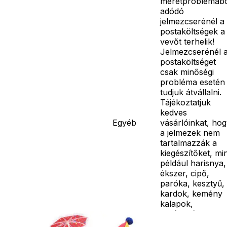
méretproblémáb
adódó
jelmezcserénél a
postaköltségek a
vevőt terhelik!
Jelmezcserénél 
postaköltséget
csak minőségi
probléma esetén
tudjuk átvállalni.
Tájékoztatjuk
kedves
Egyéb
vásárlóinkat, ho
a jelmezek nem
tartalmazzák a
kiegészítőket, mi
például harisnya,
ékszer, cipő,
paróka, kesztyű,
kardok, kemény
kalapok,
varázspálca,
seprű, szakáll,