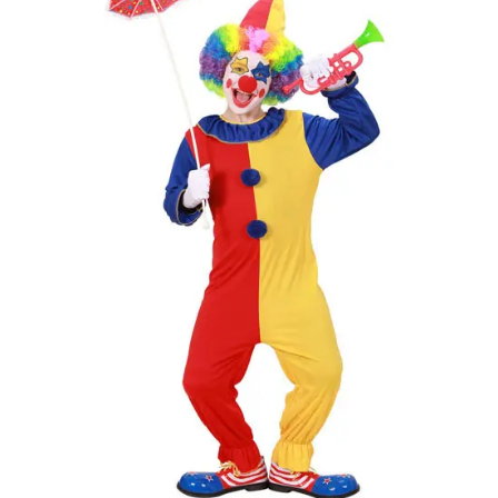
bajusz, műanyag
korona, esernyő,
vasvilla, stb.
Amennyiben a
képen több
termék szerepel,
az ár minden
esetben egy
termékre
vonatkozik!
Ár
4990
Ft
Nincs raktáron
Szállítás:
- Csomagautomata: 1190
forinttól
- Házhozszállítás: 2190
forinttól
- Személyes átvétel:
ingyenesen
Kiegészítő