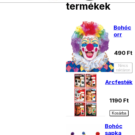
termékek
Bohóc
orr
490
Ft
Nincs
raktáron
Arcfesték
1190
Ft
Kosárba
Bohóc
sapka