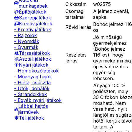
Autók és
Cikkszám
w02575
munkagépek
Csomag
A jelmez overál,
Építőjátékok
tartalma
sapka.
Szerepjátékok
Kreatív játékok
Bohóc jelmez 116
Rövid leírás
- Kreatív játékok
os
- Rajzolók
Jó minőségű
- Nyomdák
gyermekjelmez
- Gyurmák
(Bohóc jelmez
Társasjátékok
Részletes
116-os), hogy
Asztali játékok
leírás
gyermeke mindig
Nyári játékok
új és változatos
- Homokozójátékok
egyéniség
- Műanyag hajók
lehessen.
- Hinta, csúszda
Anyaga 100 %
- Ütők, dobálók
poliészter, mely
- Strandcikkek
30 C fokon kézze
- Egyéb nyári játékok
mosható. Nem
Lábbal hajtós
vasalható, nyílt
járművek
lángtól és sugár
Téli játékok
hőtől kérjük távo
tartani. A