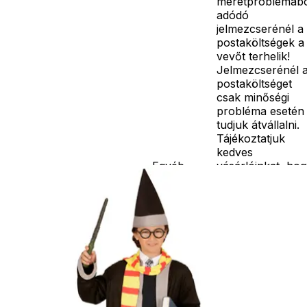
méretproblémáb
adódó
jelmezcserénél a
postaköltségek a
vevőt terhelik!
Jelmezcserénél 
postaköltséget
csak minőségi
probléma esetén
tudjuk átvállalni.
Tájékoztatjuk
kedves
Egyéb
vásárlóinkat, ho
a jelmezek nem
tartalmazzák a
kiegészítőket, mi
például harisnya,
ékszer, cipő,
paróka, kesztyű,
kardok, kemény
kalapok,
varázspálca,
seprű, szakáll,