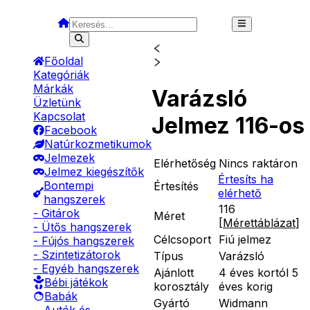
Főoldal
Kategóriák
Márkák
Varázsló
Üzletünk
Kapcsolat
Jelmez 116-os
Facebook
Natúrkozmetikumok
Jelmezek
Elérhetőség
Nincs raktáron
Jelmez kiegészítők
Értesíts ha
Bontempi
Értesítés
elérhető
hangszerek
116
- Gitárok
Méret
[
Mérettáblázat
]
- Ütős hangszerek
Célcsoport
Fiú jelmez
- Fújós hangszerek
- Szintetizátorok
Típus
Varázsló
- Egyéb hangszerek
Ajánlott
4 éves kortól 5
Bébi játékok
korosztály
éves korig
Babák
Gyártó
Widmann