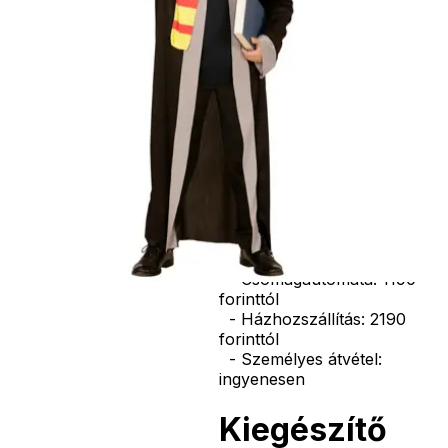
bajusz, műanyag
korona, esernyő,
vasvilla, stb.
Amennyiben a
képen több
termék szerepel,
az ár minden
esetben egy
termékre
vonatkozik!
Ár
6590
Ft
Nincs raktáron
Szállítás:
- Csomagautomata: 1190
forinttól
- Házhozszállítás: 2190
forinttól
- Személyes átvétel:
ingyenesen
Kiegészítő