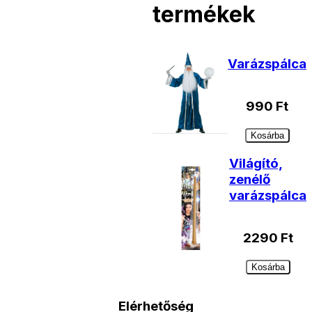
termékek
Varázspálca
990
Ft
Kosárba
Világító,
zenélő
varázspálca
2290
Ft
Kosárba
Elérhetőség