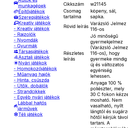
Autók és
Cikkszám
w21145
munkagépek
Csomag
köpeny, sál,
Építőjátékok
tartalma
sapka.
Szerepjátékok
Kreatív játékok
Varázsló Jelmez
Rövid leírás
- Kreatív játékok
116-os
- Rajzolók
Jó minőségű
- Nyomdák
gyermekjelmez
- Gyurmák
(Varázsló Jelmez
Társasjátékok
Részletes
116-os), hogy
Asztali játékok
leírás
gyermeke mindig
Nyári játékok
új és változatos
- Homokozójátékok
egyéniség
- Műanyag hajók
lehessen.
- Hinta, csúszda
Anyaga 100 %
- Ütők, dobálók
poliészter, mely
- Strandcikkek
30 C fokon kézze
- Egyéb nyári játékok
mosható. Nem
Lábbal hajtós
vasalható, nyílt
járművek
lángtól és sugár
Téli játékok
hőtől kérjük távo
tartani. A