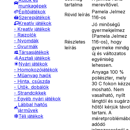
Autók és
tartalma
merevítővel.
munkagépek
Pamela Jelmez
Építőjátékok
Rövid leírás
116-os
Szerepjátékok
Kreatív játékok
Jó minőségű
- Kreatív játékok
gyermekjelmez
- Rajzolók
(Pamela Jelmez
- Nyomdák
Részletes
116-os), hogy
- Gyurmák
leírás
gyermeke mindig
Társasjátékok
új és változatos
Asztali játékok
egyéniség
Nyári játékok
lehessen.
- Homokozójátékok
Anyaga 100 %
- Műanyag hajók
poliészter, mely
- Hinta, csúszda
30 C fokon kézze
- Ütők, dobálók
mosható. Nem
- Strandcikkek
vasalható, nyílt
- Egyéb nyári játékok
lángtól és sugár
Lábbal hajtós
hőtől kérjük távo
járművek
tartani. A
Téli játékok
méretproblémáb
adódó
jelmezcserénél a