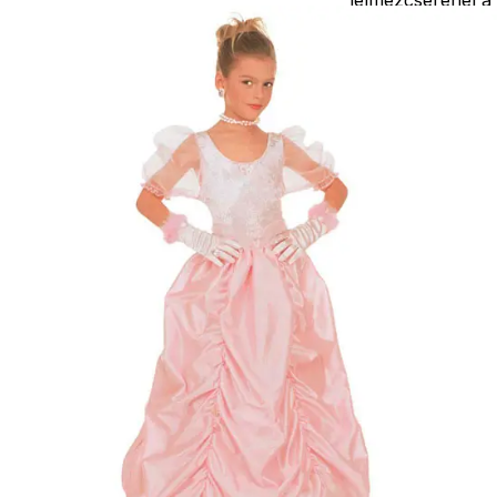
postaköltségek a
vevőt terhelik!
Jelmezcserénél 
postaköltséget
csak minőségi
probléma esetén
tudjuk átvállalni.
Tájékoztatjuk
kedves
Egyéb
vásárlóinkat, ho
a jelmezek nem
tartalmazzák a
kiegészítőket, mi
például harisnya,
ékszer, cipő,
paróka, kesztyű,
kardok, kemény
kalapok,
varázspálca,
seprű, szakáll,
bajusz, műanyag
korona, esernyő,