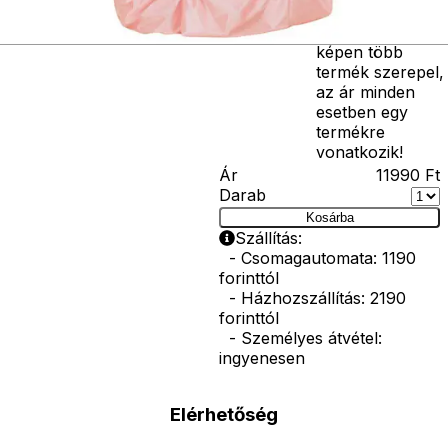
vasvilla, stb.
Amennyiben a
képen több
termék szerepel,
az ár minden
esetben egy
termékre
vonatkozik!
Ár
11990
Ft
Darab
Kosárba
Szállítás:
- Csomagautomata: 1190
forinttól
- Házhozszállítás: 2190
forinttól
- Személyes átvétel:
ingyenesen
Elérhetőség