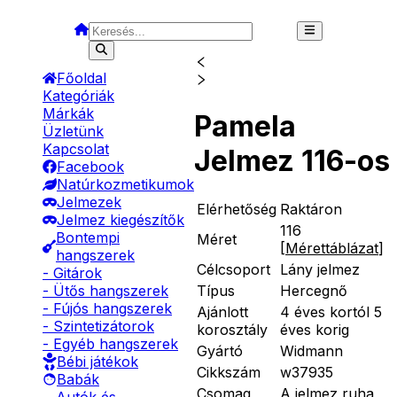
Főoldal
Kategóriák
Márkák
Pamela
Üzletünk
Kapcsolat
Jelmez 116-os
Facebook
Natúrkozmetikumok
Jelmezek
Elérhetőség
Raktáron
Jelmez kiegészítők
116
Bontempi
Méret
[
Mérettáblázat
]
hangszerek
Célcsoport
Lány jelmez
- Gitárok
Típus
Hercegnő
- Ütős hangszerek
- Fújós hangszerek
Ajánlott
4 éves kortól 5
- Szintetizátorok
korosztály
éves korig
- Egyéb hangszerek
Gyártó
Widmann
Bébi játékok
Cikkszám
w37935
Babák
Csomag
A jelmez ruha