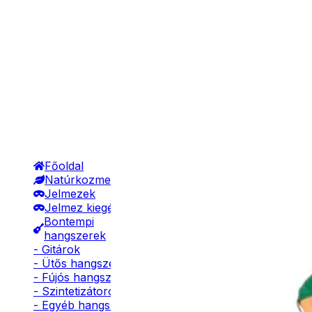
Főoldal
Natúrkozmetikumok
Jelmezek
Jelmez kiegészítők
Bontempi
hangszerek
- Gitárok
- Ütős hangszerek
- Fújós hangszerek
- Szintetizátorok
- Egyéb hangszerek