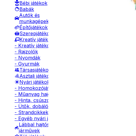
Bébi játékok
Babák
Autók és
munkagépek
Építőjátékok
Szerepjátékok
Kreatív játékok
- Kreatív játékok
- Rajzolók
- Nyomdák
- Gyurmák
Társasjátékok
Asztali játékok
Nyári játékok
- Homokozójátékok
- Műanyag hajók
- Hinta, csúszda
- Ütők, dobálók
- Strandcikkek
- Egyéb nyári játékok
Lábbal hajtós
járművek