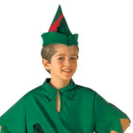
Kategóriák
Márkák
Üzletünk
Little Peter jelmez 
Elérhetőség
Nincs raktáron
Értesítés
Értesíts ha elérhető
Méret
116
[
Mérettáblázat
]
Célcsoport
Fiú jelmez
Típus
Pán Péter
Ajánlott
4 éves kortól 5 éves korig
korosztály