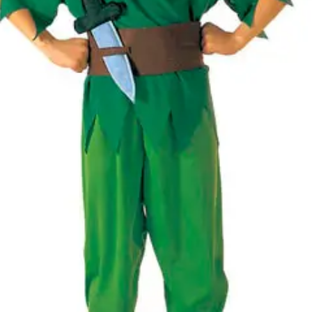
Gyártó
Widmann
Cikkszám
w38065
Csomag
felsőrész, nadrág csizmafedő
tartalma
Rövid leírás
Little Peter jelmez 116-os
Részletes
Jó minőségű gyermekjelmez 
leírás
hogy gyermeke mindig új és
Anyaga 100 % poliészter, 
Nem vasalható, nyílt lángtó
tartani. A méretproblémábó
postaköltségek a vevőt ter
postaköltséget csak minősé
átvállalni. Tájékoztatjuk ke
Egyéb
jelmezek nem tartalmazzák 
harisnya, ékszer, cipő, pa
kalapok, varázspálca, sepr
korona, esernyő, vasvilla,
termék szerepel, az ár mi
vonatkozik!