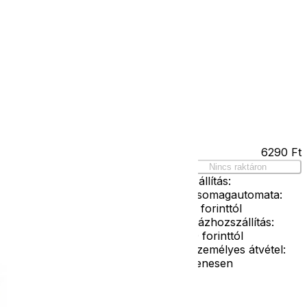
Kapcsolat
Facebook
Ár
6290
Ft
116-os
Nincs raktáron
Szállítás:
- Csomagautomata:
1190 forinttól
- Házhozszállítás:
2190 forinttól
- Személyes átvétel:
ingyenesen